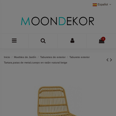
Español
0
Inicio
Muebles de Jardín
Taburetes de exterior
Taburete exterior
Tartara,patas de metal,cuerpo en ratán natural beige