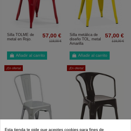
Silla TOLME de
57,00 €
Silla metálica de
57,00 €
metal en Rojo.
diseño TOL, metal
119,00 €
119,00 €
Amarilla
Añadir al carrito
Añadir al carrito
¡En oferta!
¡En oferta!
Esta tienda te pide que aceptes cookies para fines de