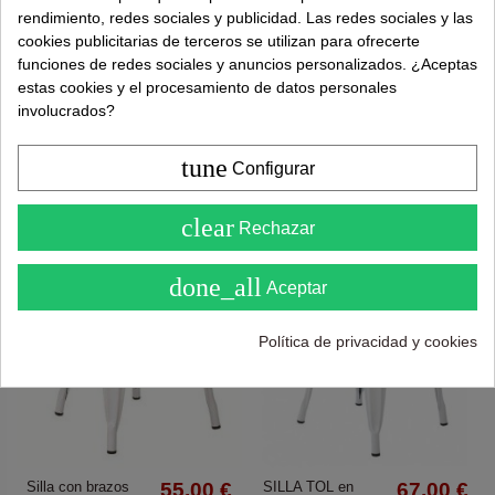
rendimiento, redes sociales y publicidad. Las redes sociales y las
cookies publicitarias de terceros se utilizan para ofrecerte
Silla metálica de
57,00 €
Silla con brazos
75,00 €
funciones de redes sociales y anuncios personalizados. ¿Aceptas
diseño TOL, metal
TOLME de metal
119,00 €
139,00 €
estas cookies y el procesamiento de datos personales
Gris plata
negro
involucrados?
Añadir al carrito
Añadir al carrito
tune
Configurar
¡En oferta!
4.6
clear
Rechazar
( Sobre 5 )
done_all
Aceptar
Política de privacidad y cookies
Silla con brazos
55,00 €
SILLA TOL en
67,00 €