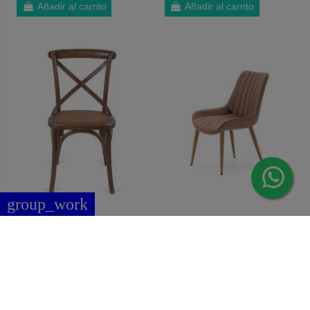
Añadir al carrito
Añadir al carrito
group_work
SILLA COMEDOR
94,00 €
Silla de
149,00 €
VINTAGE CROSS,
comedor GYM,
169,00 €
209,00 €
MADERA DE
polipiel y patas
OLMO en
metálicas
Gris
Marron
NATURAL
acabado roble
Añadir al carrito
View