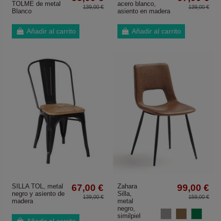
TOLME de metal
acero blanco,
139,00 €
139,00 €
Blanco
asiento en madera
Añadir al carrito
Añadir al carrito
SILLA TOL, metal
67,00 €
Zahara
99,00 €
negro y asiento de
Silla,
139,00 €
159,00 €
madera
metal
negro,
Gris
Marron
Verde
similpiel
Añadir al carrito