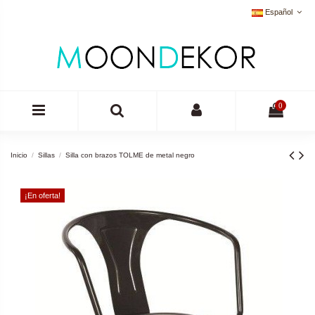
Español
0
Inicio
Sillas
Silla con brazos TOLME de metal negro
¡En oferta!