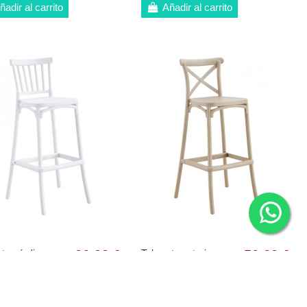
ñadir al carrito
Añadir al carrito
te nórdico
66,00 €
Taburete exterior
56,00 €
ior DANESE 75,
CROSS 75, apilable,
99,00 €
89,00 €
opileno blanco
polipropileno beige
tórtora