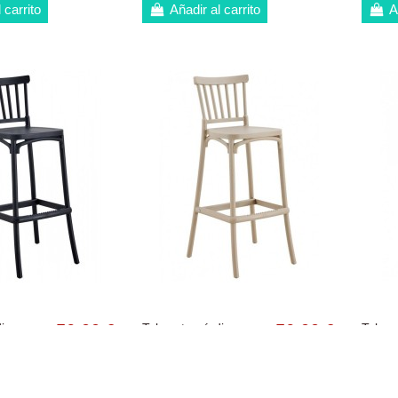
 carrito
Añadir al carrito
A
ico
56,00 €
Taburete nórdico
56,00 €
Tabure
ESE 75,
exterior DANESE 75,
exter
89,00 €
89,00 €
antracita
polipropileno beige
polipr