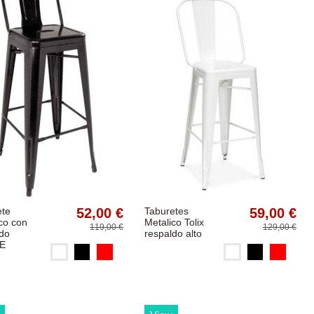
ete
52,00 €
Taburetes
59,00 €
co con
Metalico Tolix
119,00 €
129,00 €
ldo
respaldo alto
E
Blanco
Blanco
Negro
Rojo
Negro
Rojo