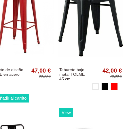
te de diseño
47,00 €
Taburete bajo
42,00 €
 en acero
metal TOLME
99,00 €
79,00 €
45 cm
Blanco
Negro
Rojo
ñadir al carrito
View