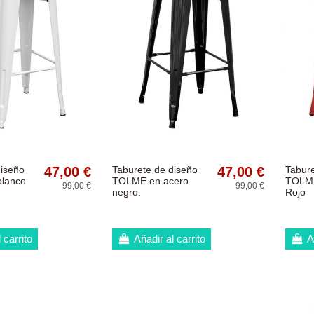
diseño
47,00 €
Taburete de diseño
47,00 €
Tabure
blanco
TOLME en acero
TOLME
99,00 €
99,00 €
negro.
Rojo
 carrito
Añadir al carrito
A