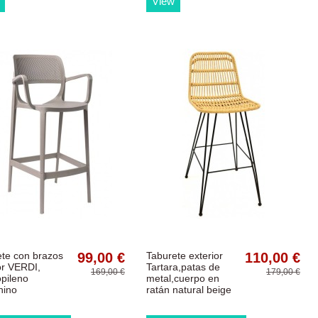
View
ete con brazos
99,00 €
Taburete exterior
110,00 €
or VERDI,
Tartara,patas de
169,00 €
179,00 €
opileno
metal,cuerpo en
hino
ratán natural beige