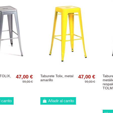
 TOLIX,
47,00 €
Taburete Tolix, metal
47,00 €
Tabur
amarillo
metáli
99,00 €
99,00 €
respa
TOLM
 carrito
Añadir al carrito