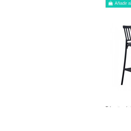
Añadir al
Taburete nórd
exterior DAN
polipropileno 