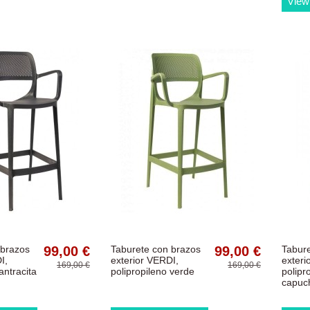
View
 brazos
99,00 €
Taburete con brazos
99,00 €
Tabur
I,
exterior VERDI,
exteri
169,00 €
169,00 €
antracita
polipropileno verde
polipr
capuc