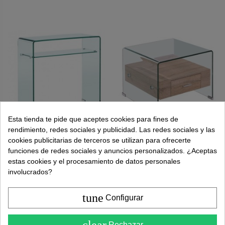
Esta tienda te pide que aceptes cookies para fines de
rendimiento, redes sociales y publicidad. Las redes sociales y las
cookies publicitarias de terceros se utilizan para ofrecerte
funciones de redes sociales y anuncios personalizados. ¿Aceptas
Consola
223,00 €
Mesita MARLYN
199,00 €
Minimalista
50x50, cristal
estas cookies y el procesamiento de datos personales
349,00 €
295,00 €
Burano 80 x 33,
curvado, cajón
involucrados?
Cristal Curvado
de MDF
melamina
Añadir al carrito
tune
Configurar
Añadir al carrito
4.6
clear
Rechazar