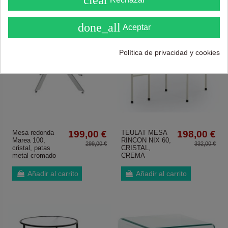
( Sobre 5 )
done_all
Aceptar
Política de privacidad y cookies
Mesa redonda
199,00 €
TEULAT MESA
198,00 €
Marea 100,
RINCON NIX 60,
299,00 €
332,00 €
cristal, patas
CRISTAL,
metal cromado
CREMA
Añadir al carrito
Añadir al carrito