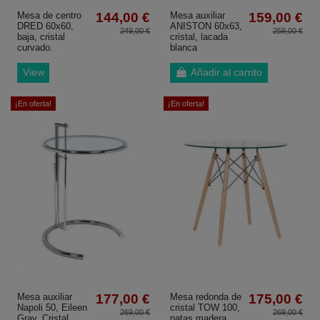
Mesa de centro
144,00 €
Mesa auxiliar
159,00 €
DRED 60x60,
ANISTON 60x63,
249,00 €
259,00 €
baja, cristal
cristal, lacada
curvado.
blanca
View
Añadir al carrito
¡En oferta!
¡En oferta!
Mesa auxiliar
177,00 €
Mesa redonda de
175,00 €
Napoli 50, Eileen
cristal TOW 100,
269,00 €
269,00 €
Gray, Cristal
patas madera