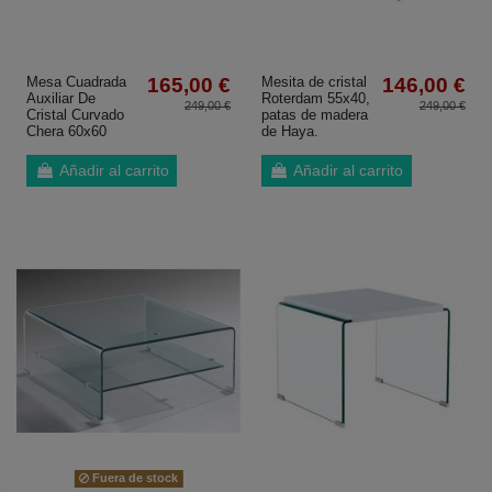
Mesa Cuadrada
165,00 €
Mesita de cristal
146,00 €
Auxiliar De
Roterdam 55x40,
249,00 €
249,00 €
Cristal Curvado
patas de madera
Chera 60x60
de Haya.
Añadir al carrito
Añadir al carrito
Fuera de stock