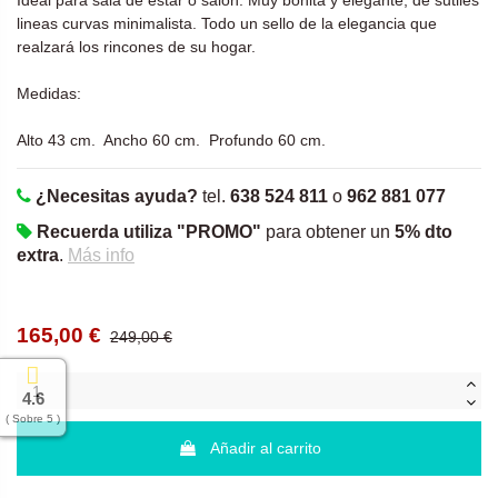
Ideal para sala de estar o salon. Muy bonita y elegante, de sutiles
lineas curvas minimalista. Todo un sello de la elegancia que
realzará los rincones de su hogar.
Medidas:
Alto 43 cm. Ancho 60 cm. Profundo 60 cm.
¿Necesitas ayuda?
tel.
638 524 811
o
962 881 077
Recuerda utiliza "PROMO"
para obtener un
5% dto
extra
.
Más info
165,00 €
249,00 €
4.6
( Sobre 5 )
Añadir al carrito