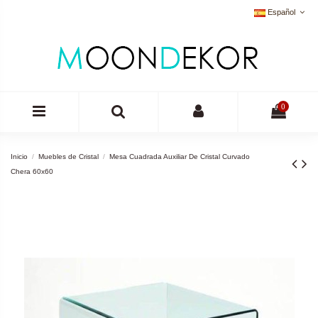
Español
0
Inicio
Muebles de Cristal
Mesa Cuadrada Auxiliar De Cristal Curvado
Chera 60x60