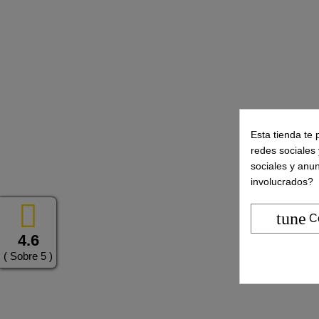
Esta tienda te 
redes sociales 
sociales y anu
involucrados?
tune
C
4.6
( Sobre 5 )