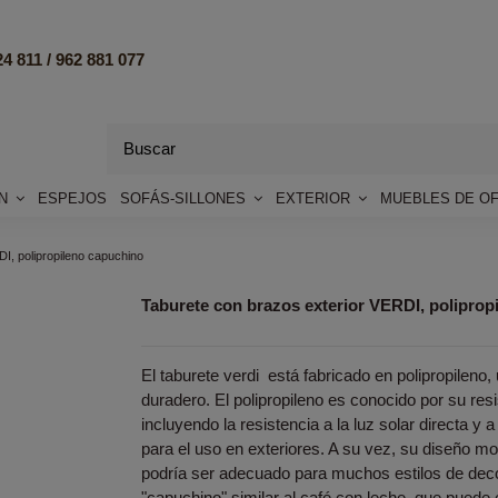
4 811 /
962 881 077
ÓN
ESPEJOS
SOFÁS-SILLONES
EXTERIOR
MUEBLES DE OF
I, polipropileno capuchino
Taburete con brazos exterior VERDI, poliprop
El taburete verdi está fabricado en polipropileno, 
duradero. El polipropileno es conocido por su resi
incluyendo la resistencia a la luz solar directa y a 
para el uso en exteriores. A su vez, su diseño mo
podría ser adecuado para muchos estilos de decor
"capuchino" similar al café con leche, que puede