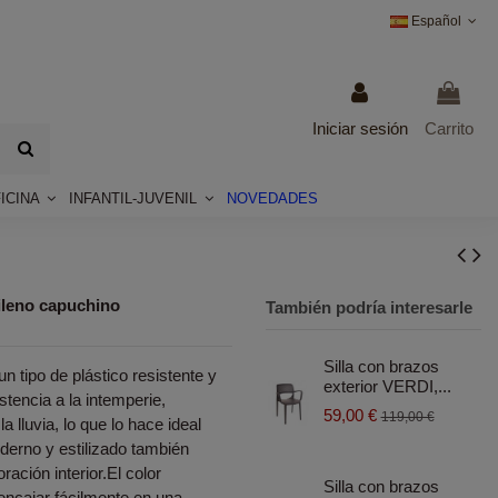
Español
Iniciar sesión
Carrito
ICINA
INFANTIL-JUVENIL
NOVEDADES
ileno capuchino
También podría interesarle
Silla con brazos
un tipo de plástico resistente y
exterior VERDI,...
stencia a la intemperie,
59,00 €
119,00 €
la lluvia, lo que lo hace ideal
derno y estilizado también
ación interior.El color
Silla con brazos
 encajar fácilmente en una