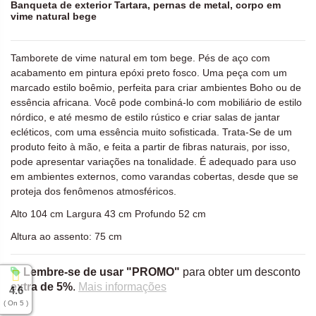
Banqueta de exterior Tartara, pernas de metal, corpo em
vime natural bege
Tamborete de vime natural em tom bege. Pés de aço com
acabamento em pintura epóxi preto fosco. Uma peça com um
marcado estilo boêmio, perfeita para criar ambientes Boho ou de
essência africana. Você pode combiná-lo com mobiliário de estilo
nórdico, e até mesmo de estilo rústico e criar salas de jantar
ecléticos, com uma essência muito sofisticada. Trata-Se de um
produto feito à mão, e feita a partir de fibras naturais, por isso,
pode apresentar variações na tonalidade. É adequado para uso
em ambientes externos, como varandas cobertas, desde que se
proteja dos fenômenos atmosféricos.
Alto 104 cm Largura 43 cm Profundo 52 cm
Altura ao assento: 75 cm
Lembre-se de usar "PROMO"
para obter um desconto
extra de 5%
.
Mais informações
4.6
( On 5 )