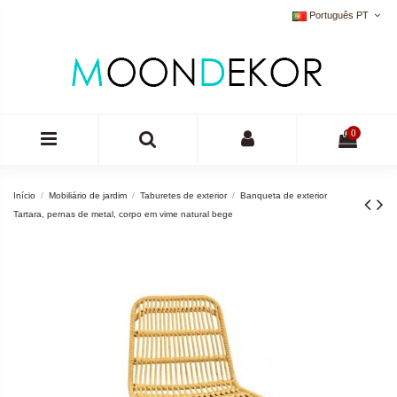
Português PT
0
Início
Mobiliário de jardim
Taburetes de exterior
Banqueta de exterior
Tartara, pernas de metal, corpo em vime natural bege