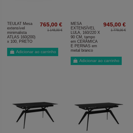
TEULAT Mesa
765,00 €
MESA
945,00 €
extensível
EXTENSÍVEL
1 148,00 €
1 779,00 €
minimalista
LULA, 160/220 X
ATLAS 160(200)
90 CM, tampo
x 100, PRETO
em CERÂMICA
E PERNAS em
metal branco
Adicionar ao carrinho
Adicionar ao carrinho