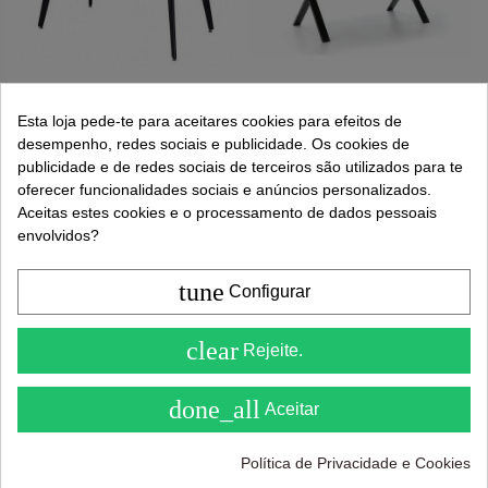
Esta loja pede-te para aceitares cookies para efeitos de
desempenho, redes sociais e publicidade. Os cookies de
Mesa extensível
479,00 €
MESA
538,00 €
industrial BOB
EXTENSÍVEL
publicidade e de redes sociais de terceiros são utilizados para te
895,00 €
990,00 €
160(200)x90cm,
DESIGN
oferecer funcionalidades sociais e anúncios personalizados.
estrutura
INDUSTRIAL
Aceitas estes cookies e o processamento de dados pessoais
metálica com
HOLE
acabamento
140(180)x90,
envolvidos?
preto,...
Carvalho
Adicionar ao carrinho
Adicionar ao carrinho
tune
Configurar
4.6
clear
Rejeite.
( On 5 )
done_all
Aceitar
Política de Privacidade e Cookies