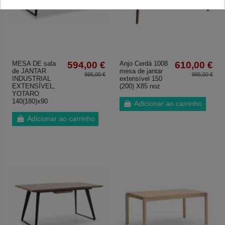
MESA DE sala
594,00 €
Anjo Cerdá 1008
610,00 €
de JANTAR
mesa de jantar
995,00 €
995,00 €
INDUSTRIAL
extensível 150
EXTENSÍVEL,
(200) X85 noz
YOTARO
140(180)x90
Adicionar ao carrinho
Adicionar ao carrinho