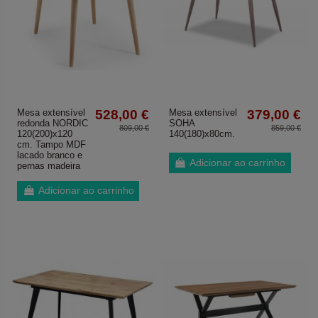
Mesa extensível
528,00 €
Mesa extensível
379,00 €
redonda NORDIC
SOHA
809,00 €
859,00 €
120(200)x120
140(180)x80cm.
cm. Tampo MDF
lacado branco e
Adicionar ao carrinho
pernas madeira
Adicionar ao carrinho