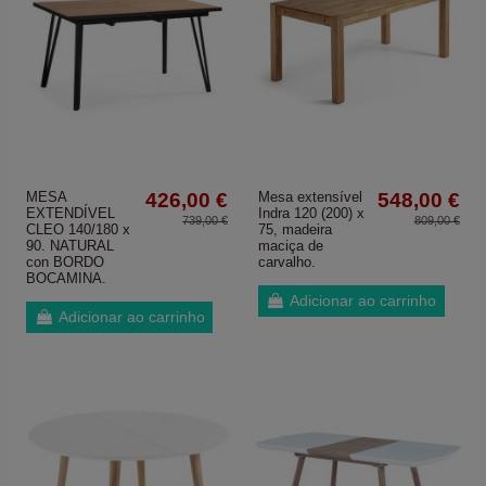
MESA
426,00 €
Mesa extensível
548,00 €
EXTENDÍVEL
Indra 120 (200) x
739,00 €
809,00 €
CLEO 140/180 x
75, madeira
90. NATURAL
maciça de
con BORDO
carvalho.
BOCAMINA.
Adicionar ao carrinho
Adicionar ao carrinho