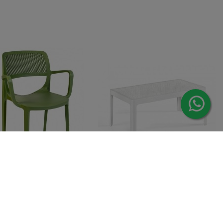
ra com braços
59,00 €
Mesa Terraço Centro
85,00 €
erior VERDI ,
LLib 90x50,
119,00 €
129,00 €
ável,
polipropileno branco.
opileno verde