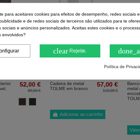
-te para aceitares cookies para efeitos de desempenho, redes sociais e
ublicidade e de redes sociais de terceiros são utilizados para te ofere
s sociais e anúncios personalizados. Aceitas estes cookies e o proces
 envolvidos?
clear
done_a
onfigurar
Rejeite.
Política de Priva
terior
52,00 €
Cadeira de metal
57,00 €
Banco
vel,
TOLME em branco
metal
89,00 €
119,00 €
encos
TOLM
Chocolate
Gris Antracita
Adicionar ao carrinho
View