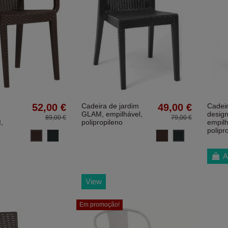
52,00 €
Cadeira de jardim
49,00 €
Cadeir
GLAM, empilhável,
desig
89,00 €
79,00 €
,
polipropileno
empilh
polipr
Chocolate
Gris Antracita
Gris Antracita
Chocolate
A
View
Em promoção!