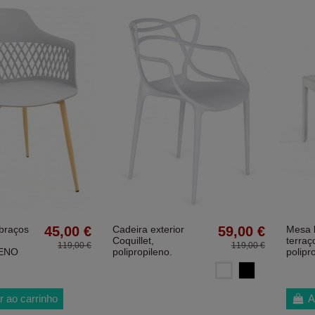
braços
45,00 €
Cadeira exterior
59,00 €
Mesa l
Coquillet,
terraç
119,00 €
119,00 €
ENO
polipropileno.
polipr
Blanco
Negro
r ao carrinho
A