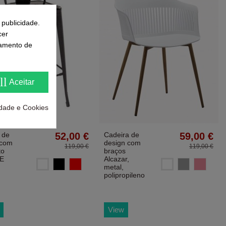
 publicidade.
cer
samento de
ll
Aceitar
cidade e Cookies
 de
52,00 €
Cadeira de
59,00 €
 com
design com
119,00 €
119,00 €
to
braços
E
Alcazar,
Blanco
Blanco
Negro
Rojo
Gris
Rosa
metal,
polipropileno
View