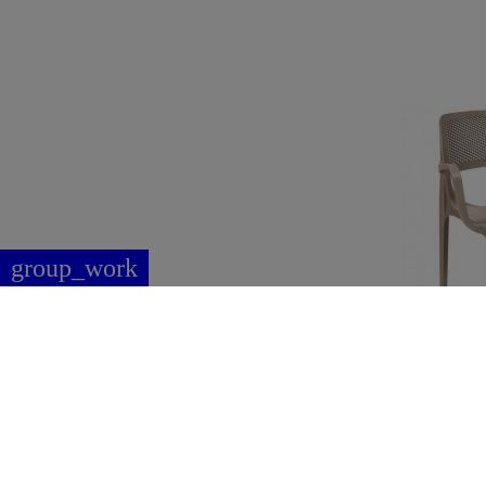
group_work
Cadeira com 
de exterior V
empilhável,
polipropileno