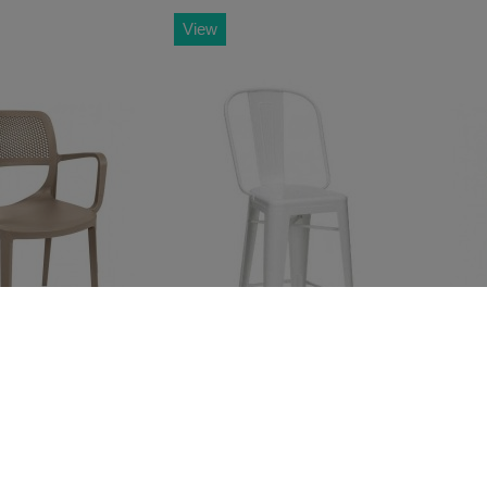
View
braços
59,00 €
Tamboretes
59,00 €
Cadei
ERDI ,
Metalico Tolix
de ext
119,00 €
129,00 €
encosto alto,
empilh
polipr
Blanco
Negro
Rojo