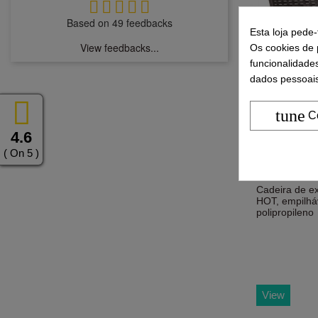
Based on 49 feedbacks
Esta loja pede
View feedbacks...
Os cookies de p
funcionalidade
dados pessoais
tune
C
4.6
( On 5 )
Cadeira de ex
HOT, empilhá
polipropileno
View