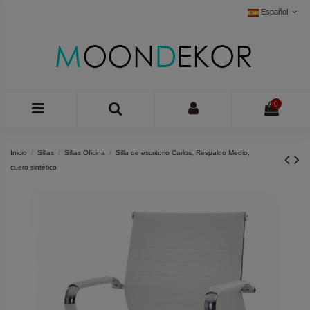
Español
0
Inicio
Sillas
Sillas Oficina
Silla de escritorio Carlos, Respaldo Medio,
cuero sintético