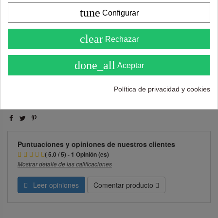
tune
Configurar
4.6
Añadir al carrito
clear
Rechazar
( Sobre 5 )
done_all
Aceptar
Política de privacidad y cookies
Puntuaciones y opiniones de nuestros clientes
( 5.0 / 5) - 1 Opinión (es)
Mostrar detalle de las calificaciones
Leer opiniones
Comentar producto