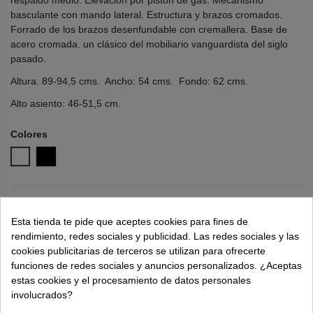
respaldo medio. Elevación por pistón de gas. Mecanismo
basculante con mando lateral. Estructura y brazos cromados.
Forrado de los brazos desenfundable con cremallera. Base de
acero cromada. un clásico del mobiliario vanguardista del siglo
pasado.
Altura: 89-94,5 cms. Ancho: 54 cms. Fondo: 62 cms.
Alto asiento: 46-51,5 cm.
Colores
Blanco
Negro
¿Necesitas ayuda?
tel.
638 524 811
o
962 881 077
Esta tienda te pide que aceptes cookies para fines de
Recuerda utiliza "PROMO"
para obtener un
5% dto
rendimiento, redes sociales y publicidad. Las redes sociales y las
extra
.
Más info
cookies publicitarias de terceros se utilizan para ofrecerte
funciones de redes sociales y anuncios personalizados. ¿Aceptas
estas cookies y el procesamiento de datos personales
135,00 €
249,00 €
involucrados?