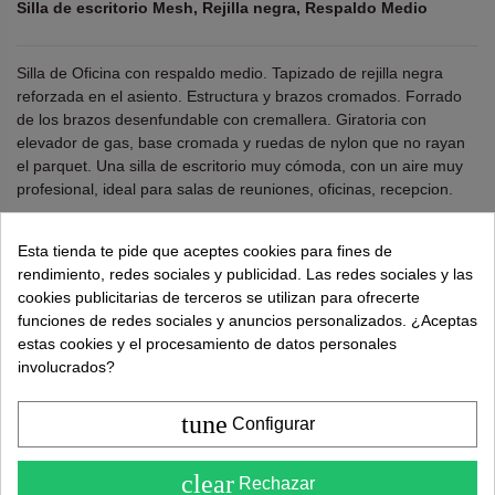
Silla de escritorio Mesh, Rejilla negra, Respaldo Medio
Silla de Oficina con respaldo medio. Tapizado de rejilla negra
reforzada en el asiento. Estructura y brazos cromados. Forrado
de los brazos desenfundable con cremallera. Giratoria con
elevador de gas, base cromada y ruedas de nylon que no rayan
el parquet. Una silla de escritorio muy cómoda, con un aire muy
profesional, ideal para salas de reuniones, oficinas, recepcion.
Altura: 89-94,5 cm. Ancho: 54 cm. Profundo: 62 cm.
Esta tienda te pide que aceptes cookies para fines de
Altura del asiento: 46-51 cm.
rendimiento, redes sociales y publicidad. Las redes sociales y las
cookies publicitarias de terceros se utilizan para ofrecerte
¿Necesitas ayuda?
tel.
638 524 811
o
962 881 077
funciones de redes sociales y anuncios personalizados. ¿Aceptas
estas cookies y el procesamiento de datos personales
Recuerda utiliza "PROMO"
para obtener un
5% dto
involucrados?
extra
.
Más info
tune
Configurar
135,00 €
249,00 €
4.6
clear
Rechazar
( Sobre 5 )