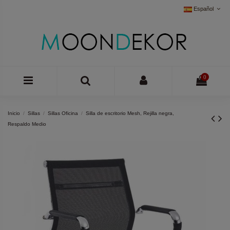
Español
0
Inicio
Sillas
Sillas Oficina
Silla de escritorio Mesh, Rejilla negra,
Respaldo Medio