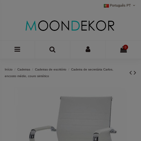
Português PT
0
Início
Cadeiras
Cadeiras de escritório
Cadeira de secretária Carlos,
encosto médio, couro sintético