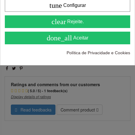
tune
Configurar
Adicionar ao carrinho
4.6
clear
Rejeite.
( On 5 )
done_all
Aceitar
Política de Privacidade e Cookies
Ratings and comments from our customers
( 5.0 / 5) - 1 feedback(s)
Display details of ratings
Read feedbacks
Comment product