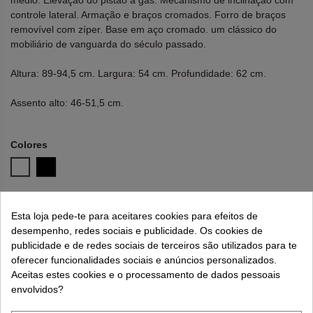
médio. Elevação do pistão a gás. Mecanismo de inclinação com
controle lateral. Armação e braços cromados. Forro de braços
removível com zíper. Base em aço cromado. um clássico do
mobiliário de vanguarda do século passado.
Altura: 89-94,5 cm. Largura: 54 cm. Profundidade: 62 cm.
Assento alto: 46-51,5 cm.
Colores
Blanco
Negro
Lembre-se de usar "PROMO"
para obter um desconto
Esta loja pede-te para aceitares cookies para efeitos de
extra de 5%
.
Mais informações
desempenho, redes sociais e publicidade. Os cookies de
publicidade e de redes sociais de terceiros são utilizados para te
oferecer funcionalidades sociais e anúncios personalizados.
Aceitas estes cookies e o processamento de dados pessoais
135,00 €
249,00 €
envolvidos?