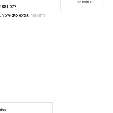
opinión
2 881 077
 un
5% dto extra
.
Más info
ntes