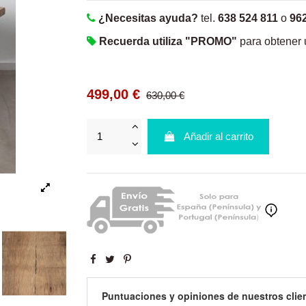
¿Necesitas ayuda?
tel.
638 524 811
o
96
Recuerda utiliza "PROMO"
para obtener
499,00 €
630,00 €
Añadir al carrito
Puntuaciones y opiniones de nuestros clie