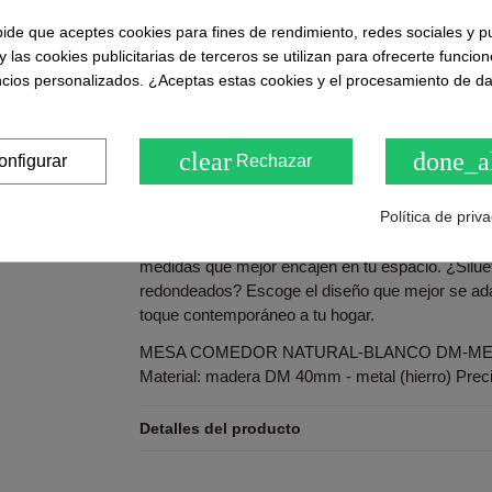
Puntuaciones y opiniones de nuestros clie
pide que aceptes cookies para fines de rendimiento, redes sociales y p
( 0.0 / 5) - 0 Opinión (es)
y las cookies publicitarias de terceros se utilizan para ofrecerte funcio
Sea el primero en compartirno
ncios personalizados. ¿Aceptas estas cookies y el procesamiento de d
clear
done_a
onfigurar
Rechazar
Descripción
Política de priv
La singularidad de Argo radica en su base única:
aportan sofisticación, firmeza y comodidad. Adem
medidas que mejor encajen en tu espacio. ¿Siluet
redondeados? Escoge el diseño que mejor se ada
toque contemporáneo a tu hogar.
MESA COMEDOR NATURAL-BLANCO DM-METAL
Material: madera DM 40mm - metal (hierro) Prec
Detalles del producto