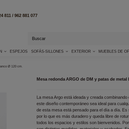
4 811 /
962 881 077
ÓN
ESPEJOS
SOFÁS-SILLONES
EXTERIOR
MUEBLES DE OF
lanco Ø 120 cm.
Mesa redonda ARGO de DM y patas de metal 
La mesa Argo está ideada y creada combinando d
este diseño contemporáneo sea ideal para cualqui
de esta mesa está pensado para el día a día. Es
por lo que es más duradero y queda libre de rotu
todos los espacios y estilos son bienvenidos. Po
con distintas medidas, materiales y acabados. E