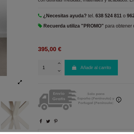
¿Necesitas ayuda?
tel.
638 524 811
o
96
Recuerda utiliza "PROMO"
para obtener
395,00 €
Añadir al carrito