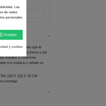
ntes
ublicidad. Las
nes de redes
s su opinión
atos personales
ll
Aceptar
acidad y cookies
 patas entrecruzadas que le
ás, Argo adopta la forma y las
as lineales o contornos
pte a tu espacio y añade un
 120 X 120 X 76 CM
isa montaje.