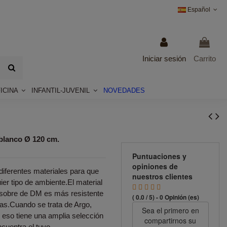
Español
Iniciar sesión
Carrito
ICINA
INFANTIL-JUVENIL
NOVEDADES
blanco Ø 120 cm.
Puntuaciones y
opiniones de
iferentes materiales para que
nuestros clientes
er tipo de ambiente.El material
 sobre de DM es más resistente
( 0.0 / 5) - 0 Opinión (es)
ras.Cuando se trata de Argo,
Sea el primero en
r eso tiene una amplia selección
compartirnos su
ncuentra el tuyo.