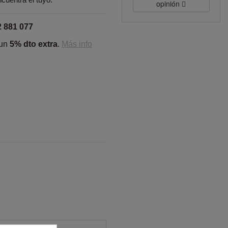
opinión
2 881 077
 un
5% dto extra
.
Más info