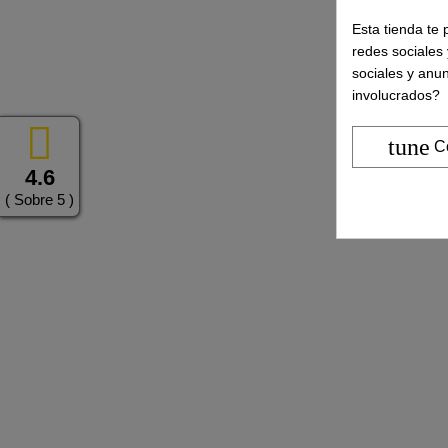
Esta tienda te 
redes sociales 
sociales y anu
involucrados?
tune
C
4.6
( Sobre 5 )