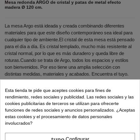
Mesa redonda ARGO de cristal y patas de metal efecto
madera Ø 120 cm.
La mesa Argo está ideada y creada combinando diferentes
materiales para que este diseño contemporáneo sea ideal para
cualquier tipo de ambiente.El cristal de esta mesa está pensado
para el día a día. Es cristal templado, mucho más resistente al
cristal normal, por lo que es más duradero y queda libre de
roturas.Cuando se trata de Argo, todos los espacios y estilos
son bienvenidos. Por eso tiene una amplia selección con
distintas medidas, materiales y acabados. Encuentra el tuyo.
¿Necesitas ayuda?
tel.
638 524 811
o
962 881 077
Esta tienda te pide que aceptes cookies para fines de
rendimiento, redes sociales y publicidad. Las redes sociales y las
Recuerda utiliza "PROMO"
para obtener un
5% dto
cookies publicitarias de terceros se utilizan para ofrecerte
extra
.
Más info
funciones de redes sociales y anuncios personalizados. ¿Aceptas
estas cookies y el procesamiento de datos personales
involucrados?
370,00 €
tune
Configurar