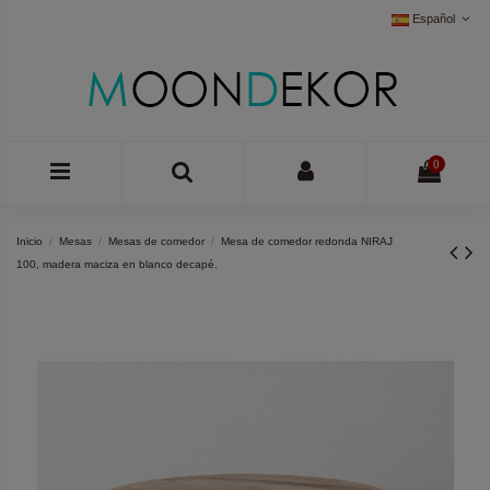
Español
0
Inicio
Mesas
Mesas de comedor
Mesa de comedor redonda NIRAJ
100, madera maciza en blanco decapé.