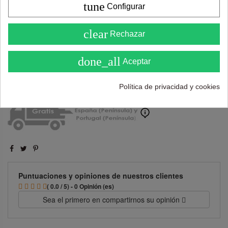
tune
Configurar
710,00 €
4.6
clear
Rechazar
( Sobre 5 )
done_all
Añadir al carrito
Aceptar
Política de privacidad y cookies
Puntuaciones y opiniones de nuestros clientes
( 0.0 / 5) - 0 Opinión (es)
Sea el primero en compartirnos su opinión