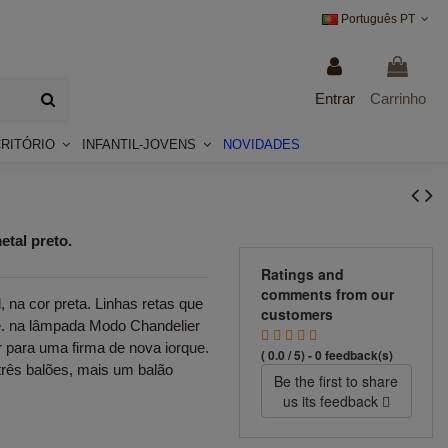
Português PT
Entrar
Carrinho
CRITÓRIO
INFANTIL-JOVENS
NOVIDADES
etal preto.
Ratings and
comments from our
 na cor preta. Linhas retas que
customers
e. na lâmpada Modo Chandelier
r para uma firma de nova iorque.
( 0.0 / 5) - 0 feedback(s)
rês balões, mais um balão
Be the first to share
us its feedback