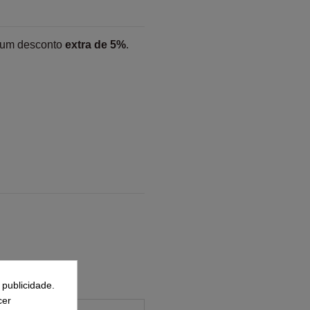
 um desconto
extra de 5%
.
 publicidade.
cer