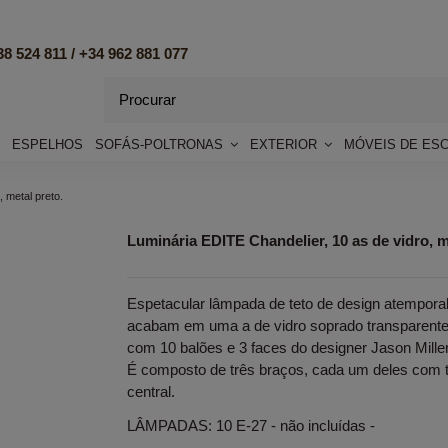
8 524 811 /
+34 962 881 077
ESPELHOS
SOFÁS-POLTRONAS
EXTERIOR
MÓVEIS DE ES
 metal preto.
Luminária EDITE Chandelier, 10 as de vidro, m
Espetacular lâmpada de teto de design atemporal,
acabam em uma a de vidro soprado transparent
com 10 balões e 3 faces do designer Jason Mille
É composto de três braços, cada um deles com t
central.
LÂMPADAS: 10 E-27 - não incluídas -