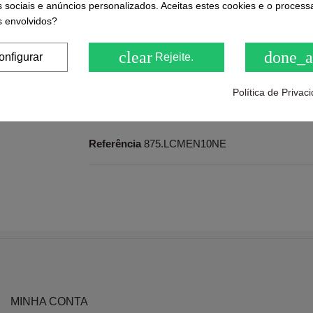
s sociais e anúncios personalizados. Aceitas estes cookies e o proces
Ratings and comments from our customers
 envolvidos?
( 0.0 / 5) - 0 feedback(s)
Be the first to share us its
clear
done_a
onfigurar
Rejeite.
Política de Priva
Dados do produto
Referência
875.LCMEN10NE
MINHA CONTA