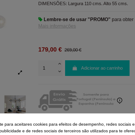
DIMENSÕES: Largura 110 cms. Alto 55 cms.
Lembre-se de usar "PROMO"
para obter
Mais informações
179,00 €
269,00 €
Adicionar ao carrinho
-te para aceitares cookies para efeitos de desempenho, redes sociais e
ublicidade e de redes sociais de terceiros são utilizados para te ofere