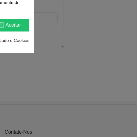
samento de
 feedback
ll
Aceitar
cidade e Cookies
Contate-Nos