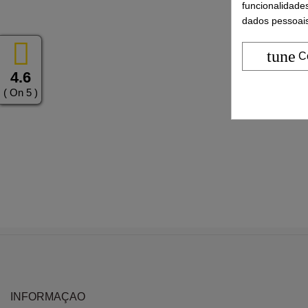
funcionalidade
dados pessoais
tune
C
4.6
( On 5 )
INFORMAÇAO