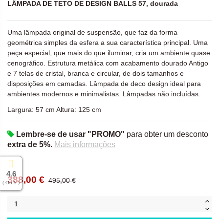
LÂMPADA DE TETO DE DESIGN BALLS 57, dourada
Uma lâmpada original de suspensão, que faz da forma
geométrica simples da esfera a sua característica principal. Uma
peça especial, que mais do que iluminar, cria um ambiente quase
cenográfico. Estrutura metálica com acabamento dourado Antigo
e 7 telas de cristal, branca e circular, de dois tamanhos e
disposições em camadas. Lâmpada de deco design ideal para
ambientes modernos e minimalistas. Lâmpadas não incluídas.
Largura: 57 cm Altura: 125 cm
Lembre-se de usar "PROMO"
para obter um desconto
extra de 5%
.
Mais informações
4.6
388,00 €
495,00 €
( On 5 )