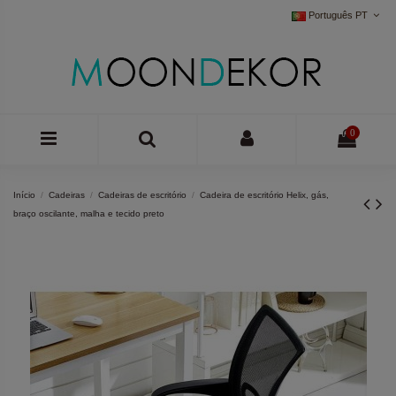
Português PT
0
Início
Cadeiras
Cadeiras de escritório
Cadeira de escritório Helix, gás,
braço oscilante, malha e tecido preto