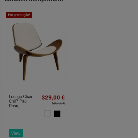
Em promoção!
Lounge Chair
329,00 €
Ch07 Pau
595,00 €
Rosa,
Blanco
Negro
View