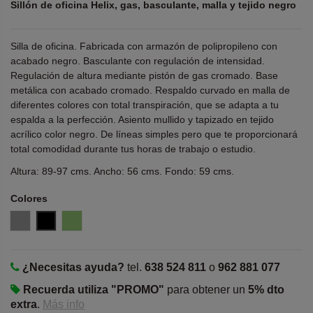
Sillón de oficina Helix, gas, basculante, malla y tejido negro
Silla de oficina. Fabricada con armazón de polipropileno con
acabado negro. Basculante con regulación de intensidad.
Regulación de altura mediante pistón de gas cromado. Base
metálica con acabado cromado. Respaldo curvado en malla de
diferentes colores con total transpiración, que se adapta a tu
espalda a la perfección. Asiento mullido y tapizado en tejido
acrílico color negro. De líneas simples pero que te proporcionará
total comodidad durante tus horas de trabajo o estudio.
Altura: 89-97 cms. Ancho: 56 cms. Fondo: 59 cms.
Colores
Gris
Negro
Pistacho
¿Necesitas ayuda?
tel.
638 524 811
o
962 881 077
Recuerda utiliza "PROMO"
para obtener un
5% dto
extra
.
Más info