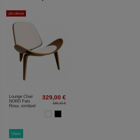
¡En oferta!
Lounge Chair
329,00 €
NORD Palo
595,00 €
Rosa, similpiel
Blanco
Negro
View