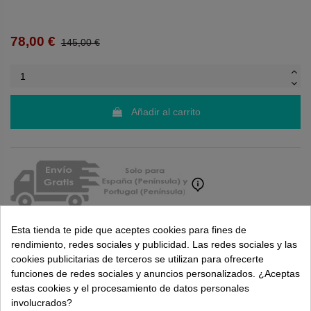
78,00 €
145,00 €
Añadir al carrito
Esta tienda te pide que aceptes cookies para fines de
rendimiento, redes sociales y publicidad. Las redes sociales y las
cookies publicitarias de terceros se utilizan para ofrecerte
Puntuaciones y opiniones de nuestros clientes
funciones de redes sociales y anuncios personalizados. ¿Aceptas
( 0.0 / 5) - 0 Opinión (es)
estas cookies y el procesamiento de datos personales
Sea el primero en compartirnos su opinión
involucrados?