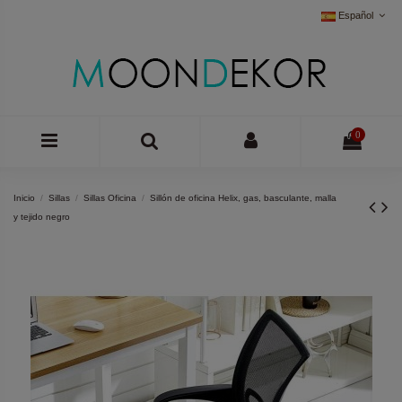
Español
0
Inicio
Sillas
Sillas Oficina
Sillón de oficina Helix, gas, basculante, malla
y tejido negro