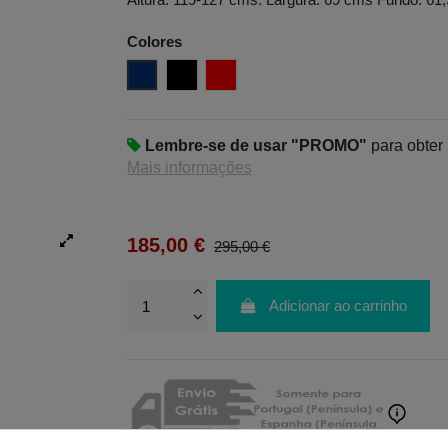
Colores
Azul
Negro
Rojo
Lembre-se de usar "PROMO"
para obter
Mais informações
185,00 €
295,00 €
Adicionar ao carrinho