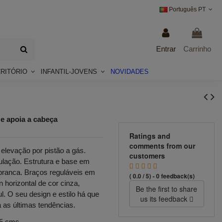
Português PT
Entrar
Carrinho
CRITÓRIO
INFANTIL-JOVENS
NOVIDADES
e apoia a cabeça
Ratings and
comments from our
elevação por pistão a gás.
customers
lação. Estrutura e base em
r branca. Braços reguláveis em
( 0.0 / 5) - 0 feedback(s)
 horizontal de cor cinza,
Be the first to share
l. O seu design e estilo há que
us its feedback
 as últimas tendências.
,5 cms