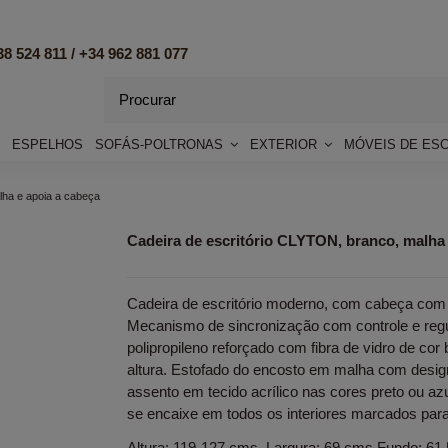
8 524 811 /
+34 962 881 077
ESPELHOS
SOFÁS-POLTRONAS
EXTERIOR
MÓVEIS DE ES
lha e apoia a cabeça
Cadeira de escritório CLYTON, branco, malha 
Cadeira de escritório moderno, com cabeça com 
Mecanismo de sincronização com controle e regu
polipropileno reforçado com fibra de vidro de co
altura. Estofado do encosto em malha com design
assento em tecido acrílico nas cores preto ou azu
se encaixe em todos os interiores marcados para
Altura: 119-127 cms. Largura: 69 cms Fundo: 61