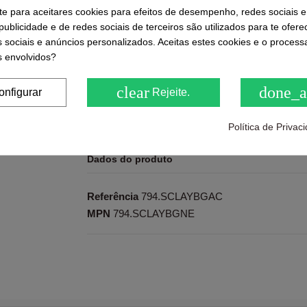
-te para aceitares cookies para efeitos de desempenho, redes sociais e
ublicidade e de redes sociais de terceiros são utilizados para te ofere
s sociais e anúncios personalizados. Aceitas estes cookies e o proces
 envolvidos?
Ratings and comments from our customers
( 0.0 / 5) - 0 feedback(s)
clear
done_a
onfigurar
Rejeite.
Be the first to share us its
Política de Priva
Dados do produto
Referência
794.SCLAYBGAC
MPN
794.SCLAYBGNE