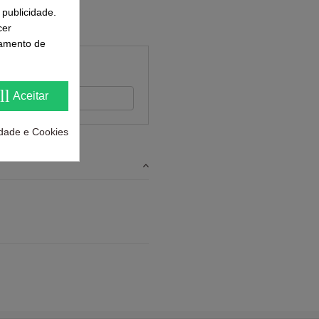
 publicidade.
cer
samento de
ll
Aceitar
 feedback
cidade e Cookies