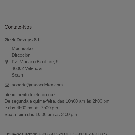
Contate-Nos
Geek Devops S.L.
Moondekor
Dirección:
Pz. Mariano Benlliure, 5
46002 Valencia
Spain
soporte@moondekor.com
atendimento telefônico de
De segunda a quinta-feira, das 10h00 am às 2h00 pm
e das 4h00 pm às 7h00 pm.
Sexta-feira das 10:00 am às 2:00 pm
Ligue-nos agora: +34
638 524 811 / +34 962 881 077