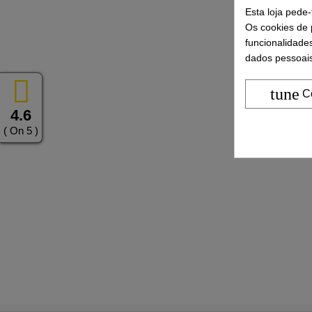
Esta loja pede
Os cookies de p
funcionalidade
dados pessoais
tune
C
4.6
( On 5 )