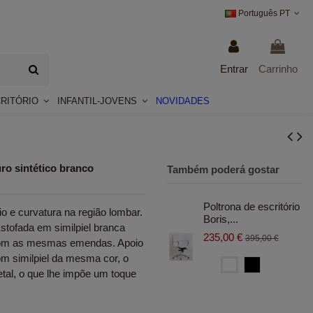
Português PT
Entrar
Carrinho
CRITÓRIO
INFANTIL-JOVENS
NOVIDADES
uro sintético branco
Também poderá gostar
Poltrona de escritório
io e curvatura na região lombar.
Boris,...
stofada em similpiel branca
235,00 €
395,00 €
 com as mesmas emendas. Apoio
m similpiel da mesma cor, o
Blanco
Negro
tal, o que lhe impõe um toque
.