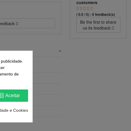
customers
( 0.0 / 5) - 0 feedback(s)
Be the first to share
 feedback
us its feedback
 publicidade.
cer
samento de
ll
Aceitar
cidade e Cookies