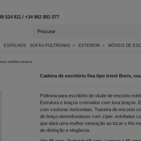
8 524 811 /
+34 962 881 077
ESPELHOS
SOFÁS-POLTRONAS
EXTERIOR
MÓVEIS DE ES
couro sintético branco
Cadeira de escritório fixa tipo trenó Boris, co
Poltrona para escritório de skate de encosto méd
Estrutura e braços cromados com luva braços. E
com costuras horizontais. Traseira do encosto
de braço desenfundases com zíper. estofados co
que dará uma melhor sensação ao tocar o frio me
de distinção e elegância.
Alto 95 cms. Profundo 65 cms. Largura e 65 cms