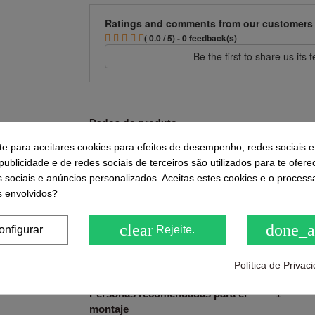
Ratings and comments from our customers
( 0.0 / 5) - 0 feedback(s)
Be the first to share us its
Dados do produto
-te para aceitares cookies para efeitos de desempenho, redes sociais e
Ancho
65 cm
ublicidade e de redes sociais de terceiros são utilizados para te ofere
s sociais e anúncios personalizados. Aceitas estes cookies e o proces
Profundo
65 cm
 envolvidos?
Color
blanco
clear
done_a
onfigurar
Rejeite.
Requiere montaje (sí/no)
Si
Política de Priva
Dificultad del montaje
Baja
Personas recomendadas para el
1
montaje