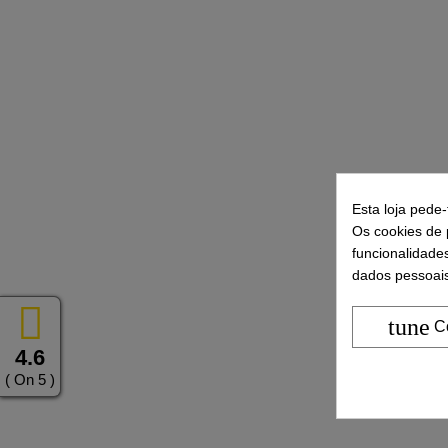
Esta loja pede
Os cookies de p
funcionalidade
dados pessoais
tune
C
4.6
( On 5 )