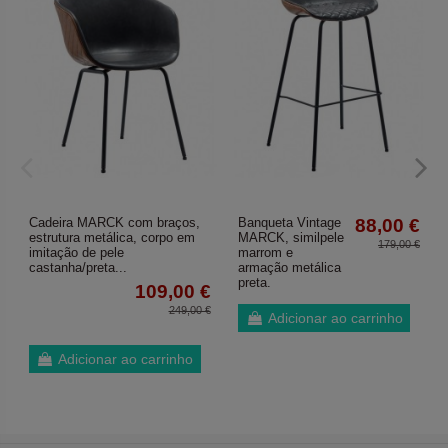
Cadeira MARCK com braços,
Banqueta Vintage
88,00 €
estrutura metálica, corpo em
MARCK, similpele
179,00 €
imitação de pele
marrom e
castanha/preta...
armação metálica
preta.
109,00 €
249,00 €
Adicionar ao carrinho
Adicionar ao carrinho