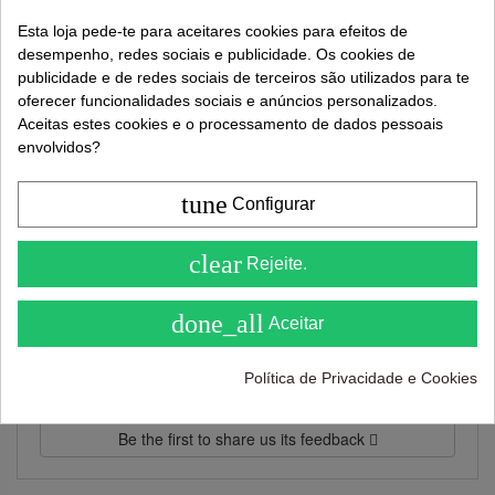
179,00 €
Esta loja pede-te para aceitares cookies para efeitos de
desempenho, redes sociais e publicidade. Os cookies de
publicidade e de redes sociais de terceiros são utilizados para te
oferecer funcionalidades sociais e anúncios personalizados.
Adicionar ao carrinho
Aceitas estes cookies e o processamento de dados pessoais
envolvidos?
A quantidade mínima de encomenda deste produto é 2.
tune
Configurar
4.6
clear
Rejeite.
( On 5 )
done_all
Aceitar
Política de Privacidade e Cookies
Ratings and comments from our customers
( 0.0 / 5) - 0 feedback(s)
Be the first to share us its feedback