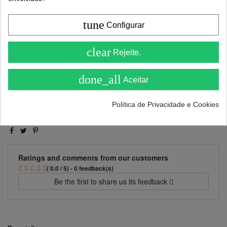
tune
Configurar
Adicionar ao carrinho
4.6
clear
Rejeite.
( On 5 )
done_all
Aceitar
Política de Privacidade e Cookies
Ratings and comments from our customers
( 0.0 / 5) - 0 feedback(s)
Be the first to share us its feedback