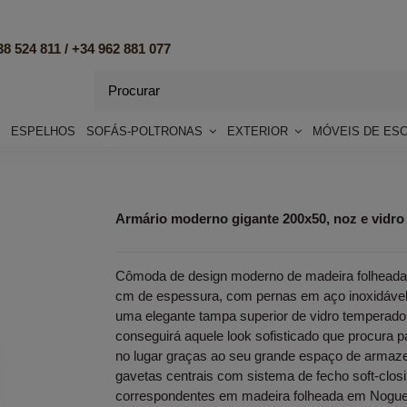
8 524 811 /
+34 962 881 077
ESPELHOS
SOFÁS-POLTRONAS
EXTERIOR
MÓVEIS DE ES
Armário moderno gigante 200x50, noz e vidro
Cômoda de design moderno de madeira folheada 
cm de espessura, com pernas em aço inoxidável
uma elegante tampa superior de vidro temperado
conseguirá aquele look sofisticado que procura 
no lugar graças ao seu grande espaço de armaz
gavetas centrais com sistema de fecho soft-closin
correspondentes em madeira folheada em Noguei