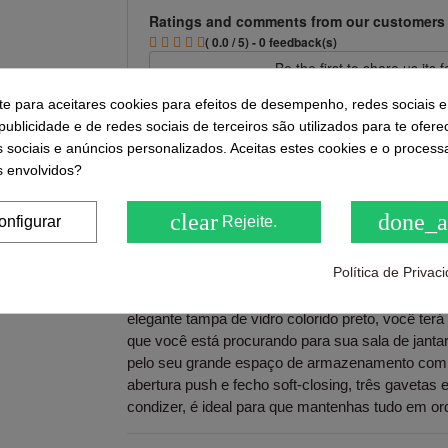
Ratings and comments from our customers
( 0.0 / 5) - 0 feedback(s)
Be the first to share us its
-te para aceitares cookies para efeitos de desempenho, redes sociais e
ublicidade e de redes sociais de terceiros são utilizados para te ofere
s sociais e anúncios personalizados. Aceitas estes cookies e o proces
Descrição
 envolvidos?
Aparador Nogueira e tampa Vidro Preto Modelo 3
clear
done_a
onfigurar
Rejeite.
de Nogueira de design moderno original trará o to
você está procurando para sua casa, fiel às últ
Política de Priva
Versátil e funcional, seu design permite que ele 
sala de estar ou sala de jantar. Por seu design d
elegante tampa de vidro colorido preto, você ter
que você está procurando para sua sala de janta
pelo seu grande espaço de armazenamento com 
abertura push e fecho soft-closing, três gavetas e 
condizer, é ideal para que mantenhas tudo em or