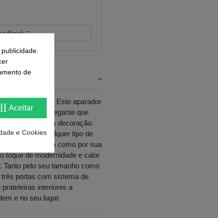
 feedback
 publicidade.
cer
samento de
060 Angel Cerdá. Este aparador
ll
Aceitar
que diferente e elegante que
imas tendências em decoração.
cidade e Cookies
se encaixe em qualquer tipo de
e linhas retas, bem como por sua
á o toque de modernidade e calor
r. Tanto pelo seu tamanho como
três portas com sistema de
prateleiras interiores a
dem e no seu lugar.