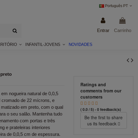
Português PT
Entrar
Carrinho
CRITÓRIO
INFANTIL-JOVENS
NOVIDADES
 preto
Ratings and
comments from our
em nogueira natural de 0,0,5
customers
 cromado de 22 mícrons, e
 matizado em preto, com o qual
( 0.0 / 5) - 0 feedback(s)
para o seu salão. Mantenha tudo
Be the first to share
enamento com portas e três
us its feedback
g e prateleiras interiores
ra de 0,0,5 cm de espessura.