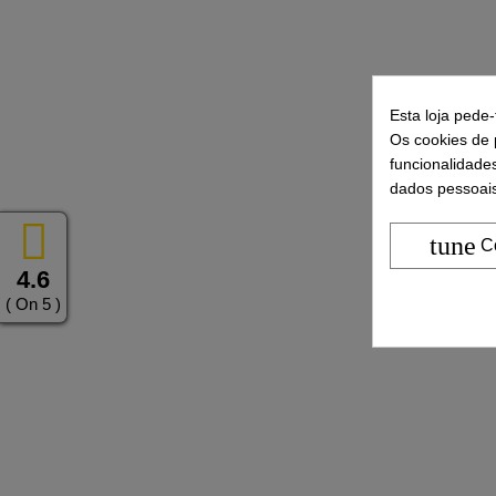
Esta loja pede
Os cookies de p
funcionalidade
dados pessoais
tune
C
4.6
( On 5 )