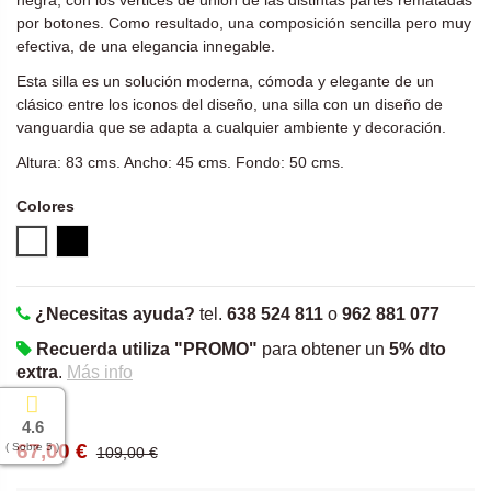
negra, con los vértices de unión de las distintas partes rematadas
por botones. Como resultado, una composición sencilla pero muy
efectiva, de una elegancia innegable.
Esta silla es un solución moderna, cómoda y elegante de un
clásico entre los iconos del diseño, una silla con un diseño de
vanguardia que se adapta a cualquier ambiente y decoración.
Altura: 83 cms. Ancho: 45 cms. Fondo: 50 cms.
Colores
Blanco
Negro
¿Necesitas ayuda?
tel.
638 524 811
o
962 881 077
Recuerda utiliza "PROMO"
para obtener un
5% dto
extra
.
Más info
4.6
67,00 €
( Sobre 5 )
109,00 €