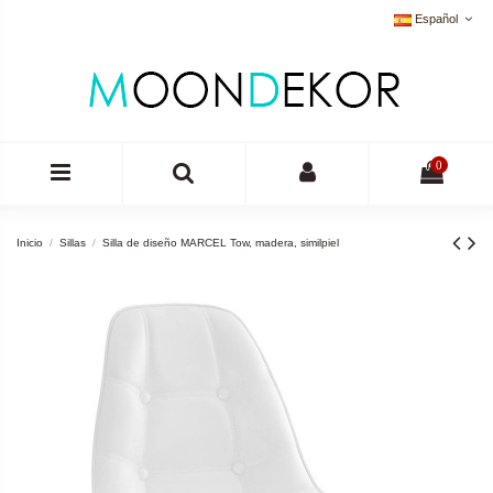
Español
0
Inicio
Sillas
Silla de diseño MARCEL Tow, madera, similpiel