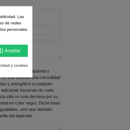
ntes
ublicidad. Las
nes de redes
atos personales
s su opinión
ll
Aceptar
acidad y cookies
dad y estética. Su asiento y
a, no solo brindan una comodidad
daz y energético a cualquier
 adicional, haciendo de cada
a silla no solo destaca por su
metal en color negro. Dicha base
igualables, sino que también
illo del tapizado.