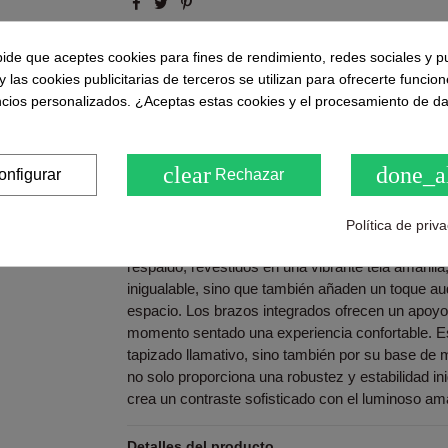
Puntuaciones y opiniones de nuestros clie
pide que aceptes cookies para fines de rendimiento, redes sociales y p
( 0.0 / 5) - 0 Opinión (es)
y las cookies publicitarias de terceros se utilizan para ofrecerte funcio
ncios personalizados. ¿Aceptas estas cookies y el procesamiento de d
Sea el primero en compartirno
clear
done_a
onfigurar
Rechazar
Descripción
Política de priv
Silla NADI, un equilibrio perfecto entre funcionali
respaldo, revestidos en una vibrante tela amarill
inigualable, sino que también añaden un toque au
espacio. Los brazos integrados ofrecen un apoyo
momento sentado una experiencia confortable. Est
tapizado llamativo, sino también por su base de 
no solo proporciona una robustez y estabilidad in
crea un contraste sofisticado con el luminoso amar
Detalles del producto