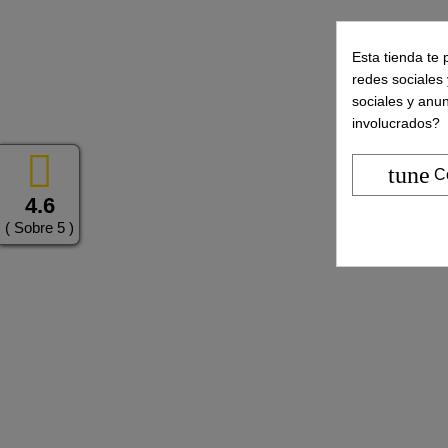
Esta tienda te 
redes sociales 
sociales y anu
involucrados?
tune
C
4.6
( Sobre 5 )