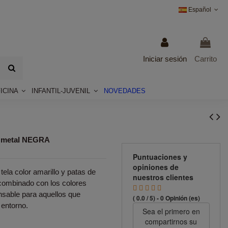
Español
Iniciar sesión
Carrito
ICINA
INFANTIL-JUVENIL
NOVEDADES
e metal NEGRA
Puntuaciones y
opiniones de
ela color amarillo y patas de
nuestros clientes
 combinado con los colores
ensable para aquellos que
( 0.0 / 5) - 0 Opinión (es)
 entorno.
Sea el primero en
compartirnos su