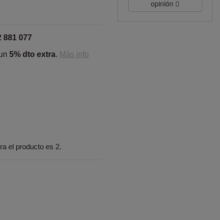
opinión
2 881 077
 un
5% dto extra
.
Más info
a el producto es 2.