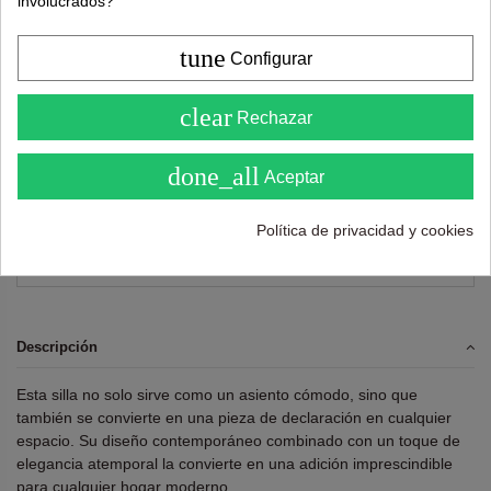
involucrados?
tune
Configurar
4.6
clear
Rechazar
( Sobre 5 )
done_all
Aceptar
Puntuaciones y opiniones de nuestros clientes
( 0.0 / 5) - 0 Opinión (es)
Política de privacidad y cookies
Sea el primero en compartirnos su opinión
Descripción
Esta silla no solo sirve como un asiento cómodo, sino que
también se convierte en una pieza de declaración en cualquier
espacio. Su diseño contemporáneo combinado con un toque de
elegancia atemporal la convierte en una adición imprescindible
para cualquier hogar moderno.