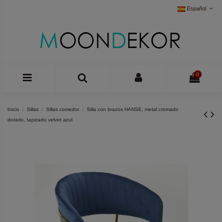
Español
0
Inicio
Sillas
Sillas comedor
Silla con brazos HANSE, metal cromado
dorado, tapizado velvet azul