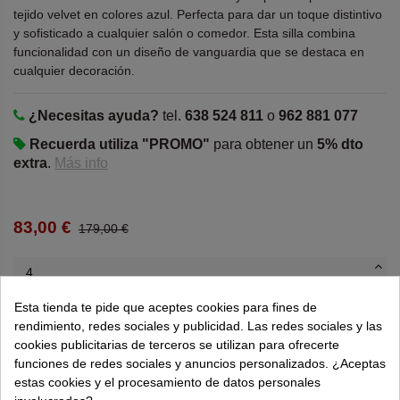
tejido velvet en colores azul. Perfecta para dar un toque distintivo
y sofisticado a cualquier salón o comedor. Esta silla combina
funcionalidad con un diseño de vanguardia que se destaca en
cualquier decoración.
¿Necesitas ayuda?
tel.
638 524 811
o
962 881 077
Recuerda utiliza "PROMO"
para obtener un
5% dto
extra
.
Más info
83,00 €
179,00 €
Esta tienda te pide que aceptes cookies para fines de
Añadir al carrito
rendimiento, redes sociales y publicidad. Las redes sociales y las
cookies publicitarias de terceros se utilizan para ofrecerte
La cantidad mínima en el pedido de compra para el producto
funciones de redes sociales y anuncios personalizados. ¿Aceptas
es 4.
estas cookies y el procesamiento de datos personales