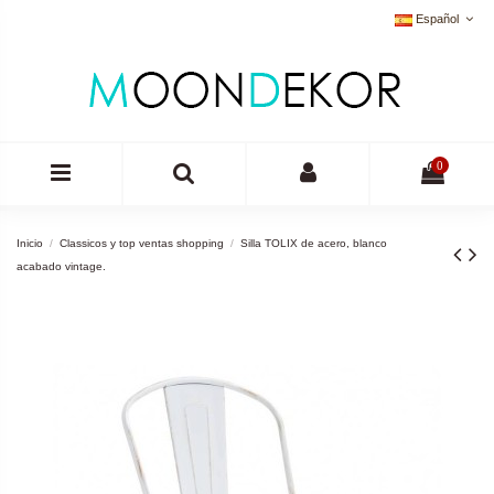
Español
0
Inicio
Classicos y top ventas shopping
Silla TOLIX de acero, blanco
acabado vintage.