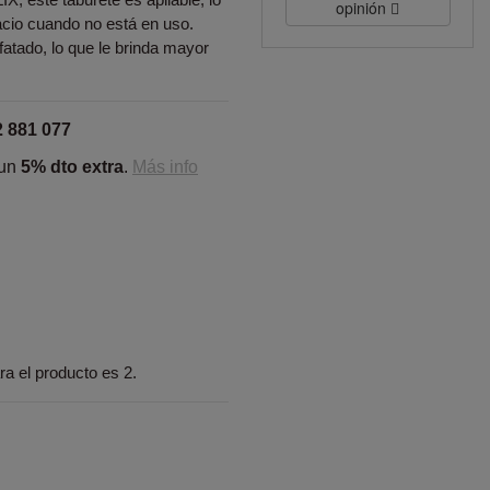
opinión
acio cuando no está en uso.
atado, lo que le brinda mayor
2 881 077
 un
5% dto extra
.
Más info
a el producto es 2.