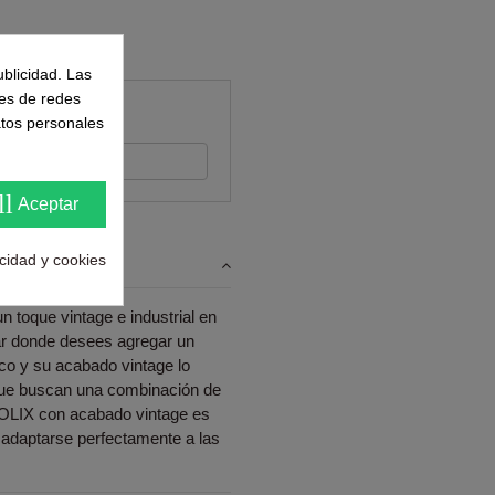
ublicidad. Las
nes de redes
ntes
atos personales
s su opinión
ll
Aceptar
acidad y cookies
n toque vintage e industrial en
ugar donde desees agregar un
ico y su acabado vintage lo
 que buscan una combinación de
e TOLIX con acabado vintage es
adaptarse perfectamente a las