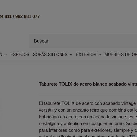
4 811 /
962 881 077
ÓN
ESPEJOS
SOFÁS-SILLONES
EXTERIOR
MUEBLES DE OF
Taburete TOLIX de acero blanco acabado vint
El taburete TOLIX de acero con acabado vintage 
versátil y con un encanto retro que combina estilo
Fabricado en acero con un acabado vintage, est
nostálgica y auténtica en cualquier entorno. Su 
para interiores como para exteriores, siempre y 
del sol y la lluvia.Al igual que otros productos TOL