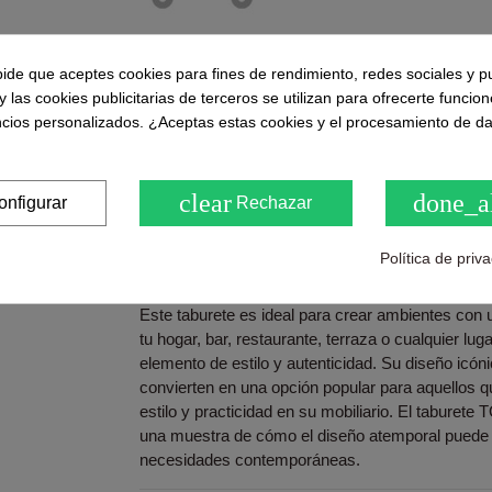
pide que aceptes cookies para fines de rendimiento, redes sociales y p
y las cookies publicitarias de terceros se utilizan para ofrecerte funcio
Puntuaciones y opiniones de nuestros clie
ncios personalizados. ¿Aceptas estas cookies y el procesamiento de d
( 0.0 / 5) - 0 Opinión (es)
Sea el primero en compartirno
clear
done_a
onfigurar
Rechazar
Política de priv
Descripción
Este taburete es ideal para crear ambientes con u
tu hogar, bar, restaurante, terraza o cualquier l
elemento de estilo y autenticidad. Su diseño icón
convierten en una opción popular para aquellos
estilo y practicidad en su mobiliario. El taburet
una muestra de cómo el diseño atemporal puede 
necesidades contemporáneas.