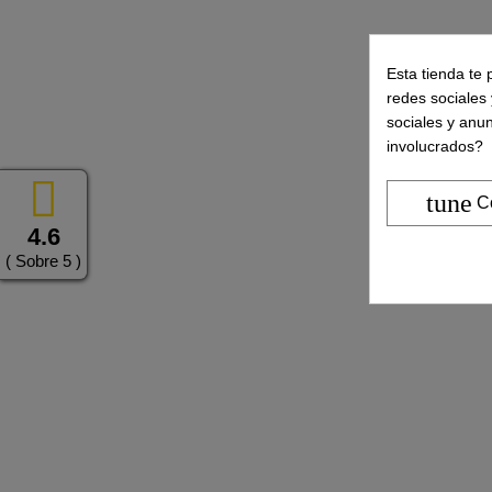
Esta tienda te 
redes sociales 
sociales y anu
involucrados?
tune
C
4.6
( Sobre 5 )