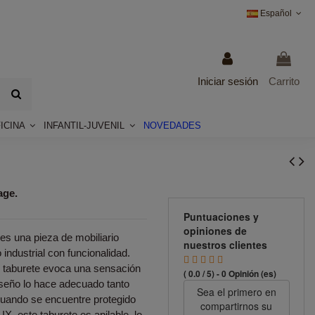
Español
Iniciar sesión
Carrito
ICINA
INFANTIL-JUVENIL
NOVEDADES
age.
Puntuaciones y
opiniones de
es una pieza de mobiliario
nuestros clientes
 industrial con funcionalidad.
e taburete evoca una sensación
( 0.0 / 5) - 0 Opinión (es)
diseño lo hace adecuado tanto
Sea el primero en
cuando se encuentre protegido
compartirnos su
IX, este taburete es apilable, lo