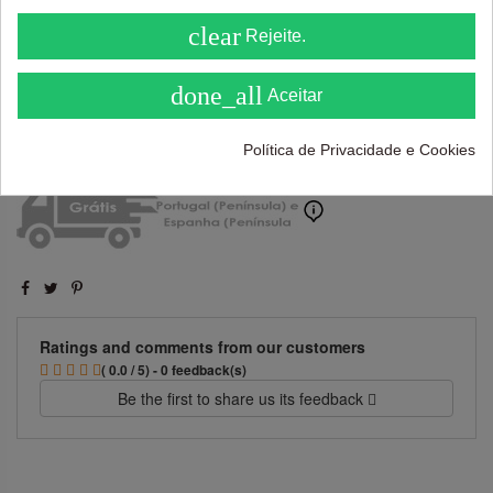
4.6
clear
Rejeite.
( On 5 )
done_all
Aceitar
Adicionar ao carrinho
Política de Privacidade e Cookies
Ratings and comments from our customers
( 0.0 / 5) - 0 feedback(s)
Be the first to share us its feedback