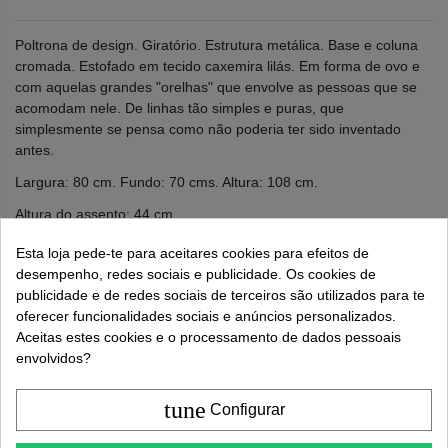
Poltrona de design. Giratório. Estrutura metálica. Base e coluna
cromada. Estofado em tecido caxemira lilás. Em forma de ovo e
com aquelas grandes "orelhas" que envolve as pessoas que se
acomodam nele. De linhas tão simples e puras, que
simplesmente se pensa como não poderia ter sido inventado
antes.
Largura: 80 cm. Fundo: 70 cms. Altura: 108 cm.
Altura do assento: 44 cm.
Esta loja pede-te para aceitares cookies para efeitos de
Lembre-se de usar "PROMO"
para obter um desconto
desempenho, redes sociais e publicidade. Os cookies de
extra de 5%
.
Mais informações
publicidade e de redes sociais de terceiros são utilizados para te
oferecer funcionalidades sociais e anúncios personalizados.
Aceitas estes cookies e o processamento de dados pessoais
527,00 €
envolvidos?
995,00 €
tune
Configurar