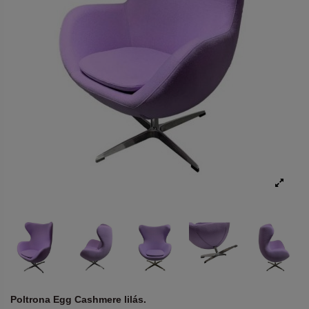
Poltrona Egg Cashmere lilás.