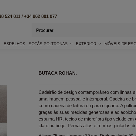
8 524 811 /
+34 962 881 077
ESPELHOS
SOFÁS-POLTRONAS
EXTERIOR
MÓVEIS DE ES
BUTACA ROHAN.
Cadeirão de design contemporâneo com linhas si
uma imagem pessoal e intemporal. Cadeira de bra
como cadeira de leitura ou para o quarto. A polt
graças às suas medidas generosas e ao acolch
espuma HR, tecido de microfibra tipo veludo em 
claro ou bege. Pernas altas e rombas pintadas de
Altura: 75 cm. Largura: 79 cm. Profundidade: 90 