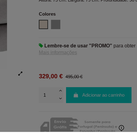
Colores
Beigs
Gris
Lembre-se de usar "PROMO"
para obter
Mais informações
329,00 €
495,00 €
Adicionar ao carrinho