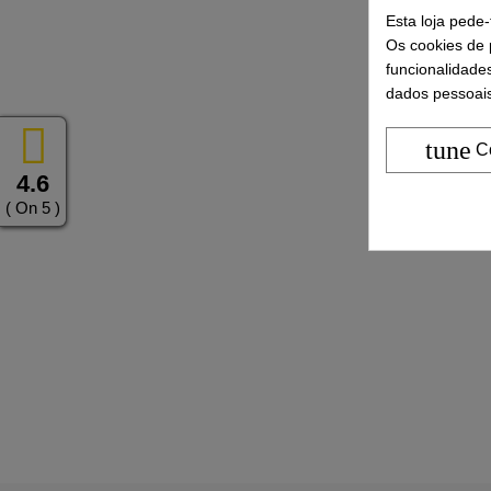
Esta loja pede
Os cookies de p
funcionalidade
dados pessoais
tune
C
4.6
( On 5 )