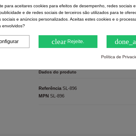
-te para aceitares cookies para efeitos de desempenho, redes sociais e
ublicidade e de redes sociais de terceiros são utilizados para te ofere
s sociais e anúncios personalizados. Aceitas estes cookies e o proces
 envolvidos?
Ratings and comments from our customers
( 0.0 / 5) - 0 feedback(s)
clear
done_a
onfigurar
Rejeite.
Be the first to share us its
Política de Priva
Dados do produto
Referência
SL-896
MPN
SL-896