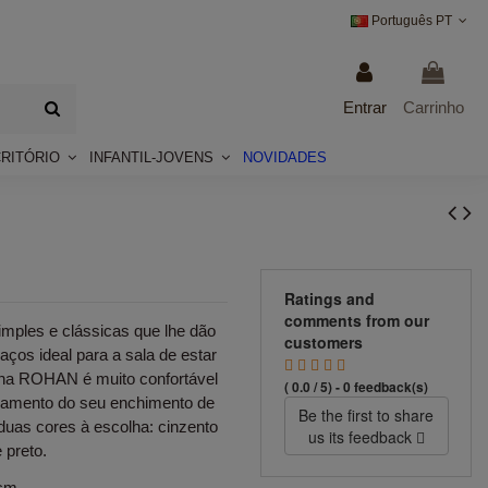
Português PT
Entrar
Carrinho
CRITÓRIO
INFANTIL-JOVENS
NOVIDADES
Ratings and
comments from our
mples e clássicas que lhe dão
customers
ços ideal para a sala de estar
rona ROHAN é muito confortável
( 0.0 / 5) - 0 feedback(s)
oamento do seu enchimento de
Be the first to share
duas cores à escolha: cinzento
us its feedback
 preto.
cm.