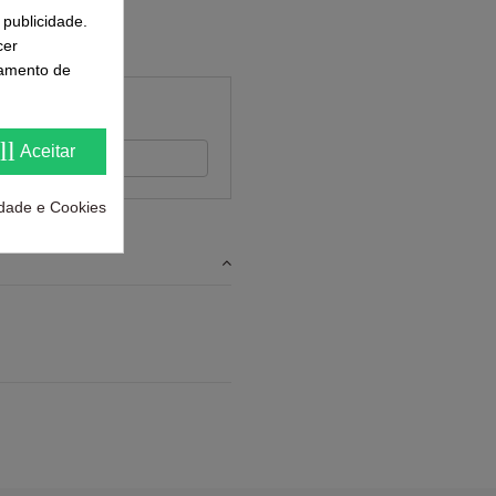
 publicidade.
cer
samento de
ll
Aceitar
 feedback
cidade e Cookies