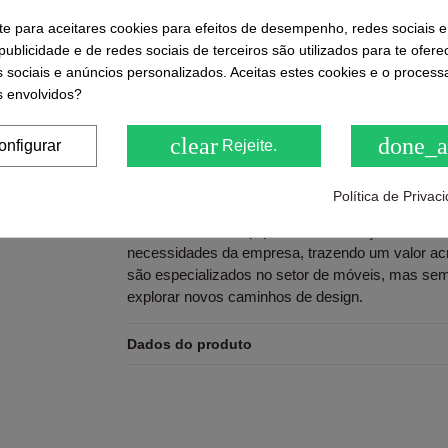
( 0.0 / 5) - 0 feedback(s)
-te para aceitares cookies para efeitos de desempenho, redes sociais e
Be the first to share us its
ublicidade e de redes sociais de terceiros são utilizados para te ofere
s sociais e anúncios personalizados. Aceitas estes cookies e o proces
 envolvidos?
Descrição
clear
done_a
onfigurar
Rejeite.
Console recebedor desenhado por Cambres Desi
Política de Priva
Eric Cambres e Carlos Garcia, ambos graduados 
Trabalhando em equipe buscam soluções criativa
necessidades da empresa, trazendo um valor acr
são especializados no setor de móveis, mas se
explorar novos caminhos de design.
Dados do produto