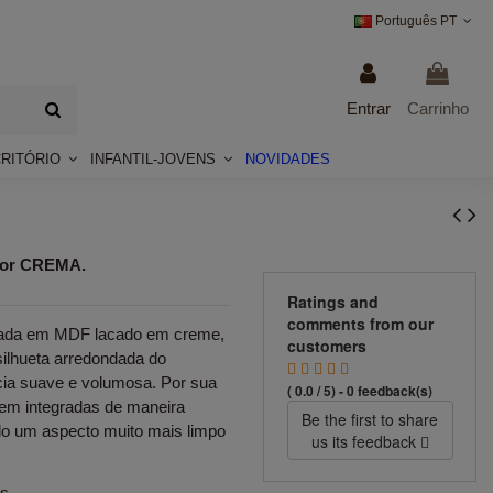
Português PT
Entrar
Carrinho
CRITÓRIO
INFANTIL-JOVENS
NOVIDADES
cor CREMA.
Ratings and
comments from our
cada em MDF lacado em creme,
customers
silhueta arredondada do
cia suave e volumosa. Por sua
( 0.0 / 5) - 0 feedback(s)
quem integradas de maneira
Be the first to share
do um aspecto muito mais limpo
us its feedback
s.