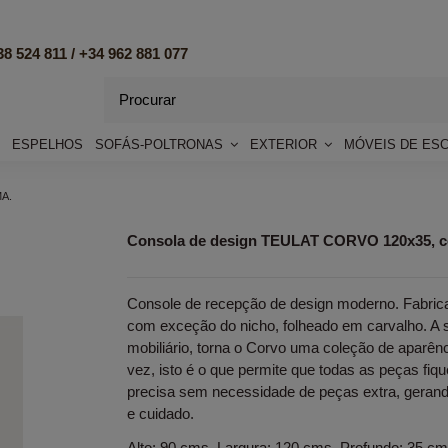
8 524 811 /
+34 962 881 077
ESPELHOS
SOFÁS-POLTRONAS
EXTERIOR
MÓVEIS DE ES
MA.
Consola de design TEULAT CORVO 120x35, 
Console de recepção de design moderno. Fabri
com exceção do nicho, folheado em carvalho. A 
mobiliário, torna o Corvo uma coleção de aparên
vez, isto é o que permite que todas as peças fi
precisa sem necessidade de peças extra, geran
e cuidado.
Alto: 90 cms. Largura: 120 cms. Profundo: 35 cm