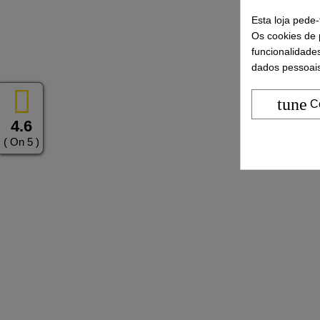
Esta loja pede
Os cookies de p
funcionalidade
dados pessoais
tune
C
4.6
( On 5 )