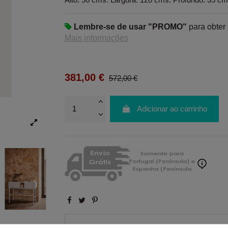
Lembre-se de usar "PROMO"
para obter
Mais informações
381,00 €
572,00 €
Adicionar ao carrinho
Ratings and comments from our customers