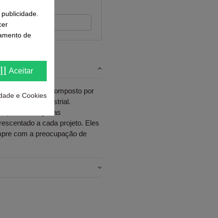
 publicidade.
 feedback
cer
samento de
ll
Aceitar
gn. O estudo é composto por
cidade e Cookies
em Design Industrial.
s para abranger as
escentado a cada projeto. Eles
mpre com a preocupação de