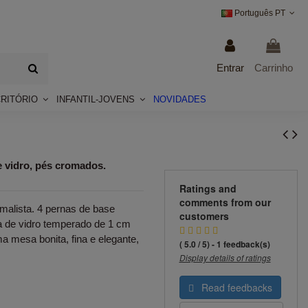
Português PT
Entrar
Carrinho
CRITÓRIO
INFANTIL-JOVENS
NOVIDADES
e vidro, pés cromados.
Ratings and
comments from our
malista. 4 pernas de base
customers
 de vidro temperado de 1 cm
mesa bonita, fina e elegante,
( 5.0 / 5) - 1 feedback(s)
Display details of ratings
Read feedbacks