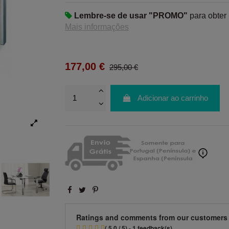
Lembre-se de usar "PROMO"
para obter
Mais informações
177,00 €
295,00 €
Adicionar ao carrinho
Ratings and comments from our customers
( 5.0 / 5) - 1 feedback(s)