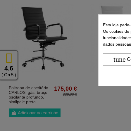
Esta loja pede
Os cookies de p
funcionalidade
dados pessoais
tune
C
4.6
( On 5 )
Poltrona de escritório
175,00 €
CARLOS, gás, braço
339,00 €
oscilante profundo,
similpele preta
Adicionar ao carrinho