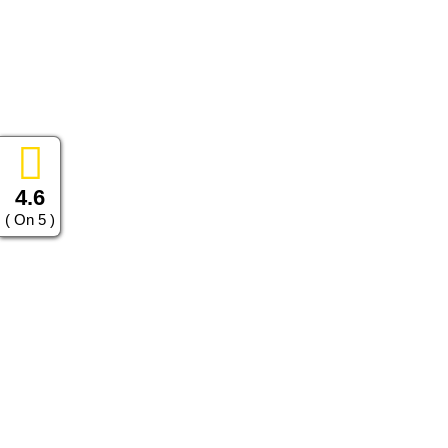
4.6
( On 5 )