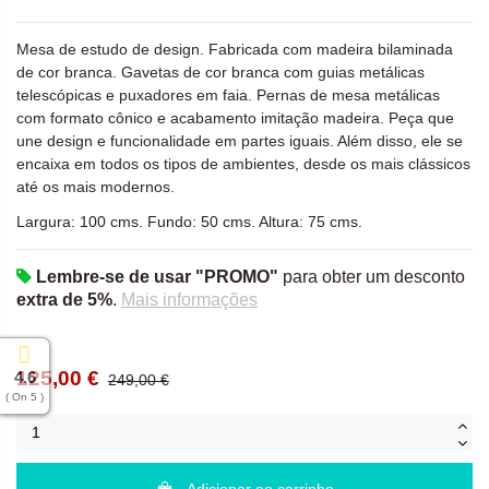
Mesa de estudo de design. Fabricada com madeira bilaminada
de cor branca. Gavetas de cor branca com guias metálicas
telescópicas e puxadores em faia. Pernas de mesa metálicas
com formato cônico e acabamento imitação madeira. Peça que
une design e funcionalidade em partes iguais. Além disso, ele se
encaixa em todos os tipos de ambientes, desde os mais clássicos
até os mais modernos.
Largura: 100 cms. Fundo: 50 cms. Altura: 75 cms.
Lembre-se de usar "PROMO"
para obter um desconto
extra de 5%
.
Mais informações
125,00 €
4.6
249,00 €
( On 5 )
Adicionar ao carrinho