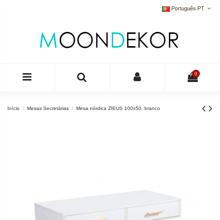
Português PT
0
Início
Mesas Secretárias
Mesa nórdica ZIEUS 100x50, branco