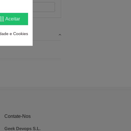
 feedback
ll
Aceitar
cidade e Cookies
Contate-Nos
Geek Devops S.L.