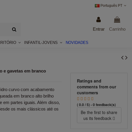
Português PT
Entrar
Carrinho
CRITÓRIO
INFANTIL-JOVENS
NOVIDADES
vo e gavetas em branco
Ratings and
comments from our
 vidro curvo com acabamento
customers
ueada em branco alto brilho
 em partes iguais. Além disso,
( 0.0 / 5) - 0 feedback(s)
desde os mais clássicos até os
Be the first to share
us its feedback