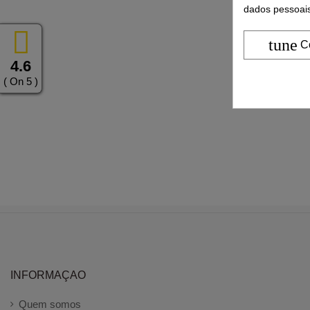
dados pessoais
tune
C
4.6
( On 5 )
INFORMAÇAO
Quem somos