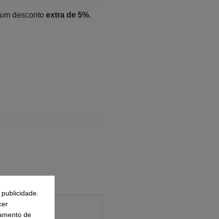
 um desconto
extra de 5%
.
 publicidade.
cer
samento de