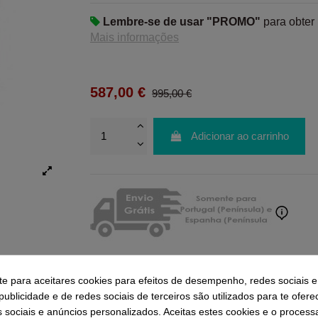
Lembre-se de usar "PROMO"
para obter
Mais informações
587,00 €
995,00 €
Adicionar ao carrinho
-te para aceitares cookies para efeitos de desempenho, redes sociais e
ublicidade e de redes sociais de terceiros são utilizados para te ofere
Ratings and comments from our customers
s sociais e anúncios personalizados. Aceitas estes cookies e o proces
( 0.0 / 5) - 0 feedback(s)