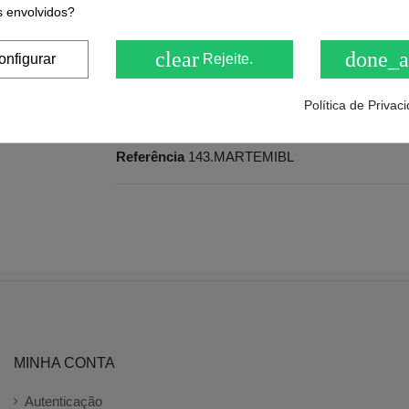
 envolvidos?
Be the first to share us its
clear
done_a
onfigurar
Rejeite.
Política de Priva
Dados do produto
Referência
143.MARTEMIBL
MINHA CONTA
Autenticação