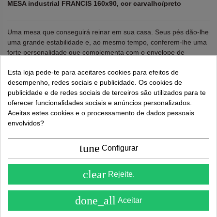
MESA industrial FRANCIS 160x90, cor carvalho/preto
Uma mesa que conseguirá reinar em sua casa. Seus pés dão-lhe
uma grande estabilidade e, ao mesmo tempo, conferem-lhe uma
forte personalidade que complementa com o envelope de
madeira folheada em carvalho.
Esta loja pede-te para aceitares cookies para efeitos de
Patas metal pintado em Nego. Mesa de design industrial,
desempenho, redes sociais e publicidade. Os cookies de
excelente acabamento, ideal para dar brilho à sua sala de jantar.
publicidade e de redes sociais de terceiros são utilizados para te
Altura: 76 cm. Largura: 160 cm. Profundidade: 90 cm.
oferecer funcionalidades sociais e anúncios personalizados.
Aceitas estes cookies e o processamento de dados pessoais
Lembre-se de usar "PROMO"
para obter um desconto
envolvidos?
extra de 5%
.
Mais informações
tune
Configurar
331,00 €
4.6
595,00 €
clear
Rejeite.
( On 5 )
done_all
Aceitar
Adicionar ao carrinho