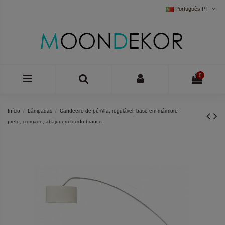
Português PT
0
Início
Lâmpadas
Candeeiro de pé Alfa, regulável, base em mármore
preto, cromado, abajur em tecido branco.