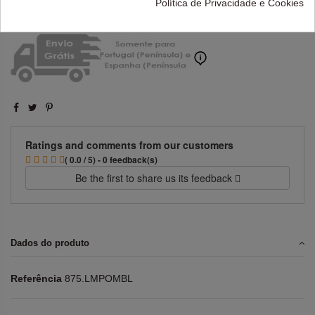
Política de Privacidade e Cookies
Ratings and comments from our customers
( 0.0 / 5) - 0 feedback(s)
Be the first to share us its feedback
Dados do produto
Referência
875.LMPOMBL