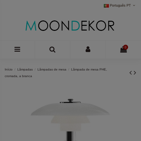
Português PT
0
Início
Lâmpadas
Lâmpadas de mesa
Lâmpada de mesa PHE,
cromada, a branca