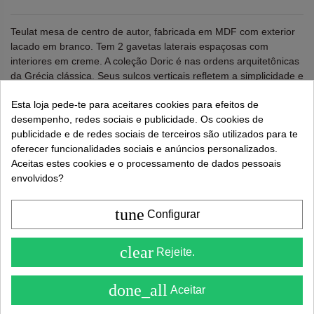
Teulat mesa de centro de autor, fabricada em MDF com exterior
lacado em branco. Tem 2 gavetas laterais espaçosas com
interiores em creme. A coleção Doric é nas ordens arquitetônicas
da Grécia clássica. Seus sulcos verticais refletem a simplicidade e
robustez característica deste período, buscando a beleza e
Esta loja pede-te para aceitares cookies para efeitos de
proporcionalidade dos preceitos clássicos de arquitetura.
desempenho, redes sociais e publicidade. Os cookies de
Projetado por Cambres Design.
publicidade e de redes sociais de terceiros são utilizados para te
Altura: 28 cm. Largura: 110 cm. Profundidade: 60 cm.
oferecer funcionalidades sociais e anúncios personalizados.
Aceitas estes cookies e o processamento de dados pessoais
Lembre-se de usar "PROMO"
para obter um desconto
envolvidos?
extra de 5%
.
Mais informações
tune
Configurar
417,00 €
4.6
626,00 €
clear
Rejeite.
( On 5 )
done_all
Aceitar
Adicionar ao carrinho