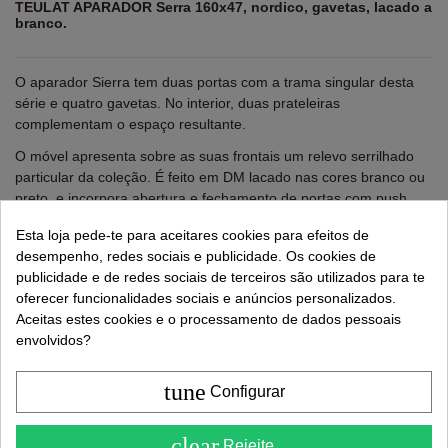
TEULAT APARADOR Serra 160x47, nordico, gavetas, lacado a
branco.
O aparador Sierra tem duas portas com a trama singular desta
série e quatro gavetas. No interior, duas prateleiras
complementam o espaço resultante.
O móvel apresenta sobre as suas frontais um relevo serrilhado
particular da coleção. É feito em DM lacado nas cores branco ou
preto, e incorpora abertura e fechamento de portas com push.
Requer Montagem.
Esta loja pede-te para aceitares cookies para efeitos de
desempenho, redes sociais e publicidade. Os cookies de
Altura: 80 cm. Comprimento: 159.2 cm. Largura: 47 cm
publicidade e de redes sociais de terceiros são utilizados para te
oferecer funcionalidades sociais e anúncios personalizados.
Lembre-se de usar "PROMO"
para obter um desconto
Aceitas estes cookies e o processamento de dados pessoais
extra de 5%
.
Mais informações
envolvidos?
tune
Configurar
687,00 €
1 031,00 €
4.6
clear
Rejeite.