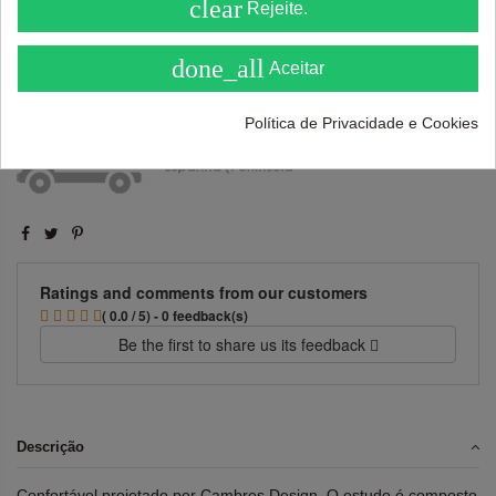
clear
Rejeite.
( On 5 )
Adicionar ao carrinho
done_all
Aceitar
Política de Privacidade e Cookies
Ratings and comments from our customers
( 0.0 / 5) - 0 feedback(s)
Be the first to share us its feedback
Descrição
Confortável projetado por Cambres Design. O estudo é composto