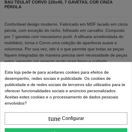
BAÚ TEULAT CORVO 120x40, 7 GAVETAS, COR CINZA
PÉROLA
Confortável design moderno. Fabricado em MDF lacado em cinza
pérola, com exceção do nicho, folheado em carvalho. Composto
por 7 gavetas com mecanismo push. A silhueta arredondada do
mobiliário, torna o Corvo uma coleção de aparência suave e
volumosa. Por sua vez, isto é o que permite que todas as peças
fiquem integradas de maneira precisa sem necessidade de peças
extra, gerando um aspecto muito mais limpo e cuidado.
Alto: 90 cms. Largura: 120 cms. Profundo: 40 cms.
Esta loja pede-te para aceitares cookies para efeitos de
desempenho, redes sociais e publicidade. Os cookies de
publicidade e de redes sociais de terceiros são utilizados para te
Lembre-se de usar "PROMO"
para obter um desconto
oferecer funcionalidades sociais e anúncios personalizados.
extra de 5%
.
Mais informações
Aceitas estes cookies e o processamento de dados pessoais
envolvidos?
609,00 €
914,00 €
tune
Configurar
4.6