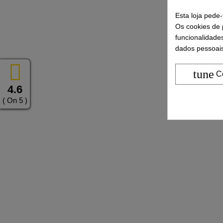
Esta loja pede
Os cookies de p
funcionalidade
dados pessoais
tune
C
4.6
( On 5 )