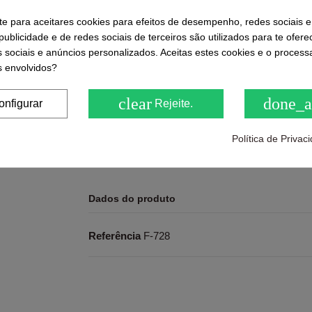
-te para aceitares cookies para efeitos de desempenho, redes sociais e
ublicidade e de redes sociais de terceiros são utilizados para te ofere
s sociais e anúncios personalizados. Aceitas estes cookies e o proces
 envolvidos?
Ratings and comments from our customers
clear
done_a
onfigurar
Rejeite.
( 0.0 / 5) - 0 feedback(s)
Be the first to share us its
Política de Priva
Dados do produto
Referência
F-728