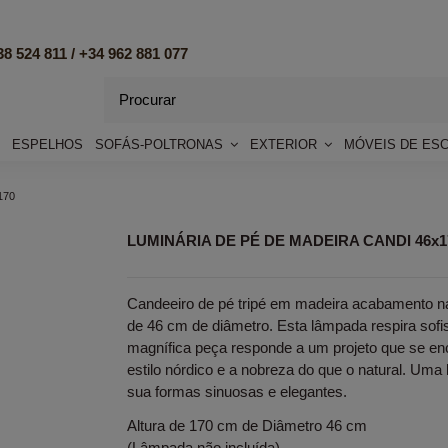
8 524 811 /
+34 962 881 077
ESPELHOS
SOFÁS-POLTRONAS
EXTERIOR
MÓVEIS DE ES
170
LUMINÁRIA DE PÉ DE MADEIRA CANDI 46x1
Candeeiro de pé tripé em madeira acabamento nat
de 46 cm de diâmetro. Esta lâmpada respira sofis
magnífica peça responde a um projeto que se enc
estilo nórdico e a nobreza do que o natural. Uma
sua formas sinuosas e elegantes.
Altura de 170 cm de Diâmetro 46 cm
(Lâmpada não incluída).