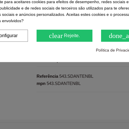
-te para aceitares cookies para efeitos de desempenho, redes sociais e
ublicidade e de redes sociais de terceiros são utilizados para te ofere
s sociais e anúncios personalizados. Aceitas estes cookies e o proces
Ratings and comments from our customers
 envolvidos?
( 0.0 / 5) - 0 feedback(s)
Be the first to share us its
clear
done_a
onfigurar
Rejeite.
Política de Priva
Dados do produto
Referência
543.SDANTENBL
mpn
543.SDANTENBL