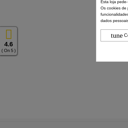
Esta loja pede
Os cookies de p
funcionalidade
dados pessoais
tune
C
4.6
( On 5 )