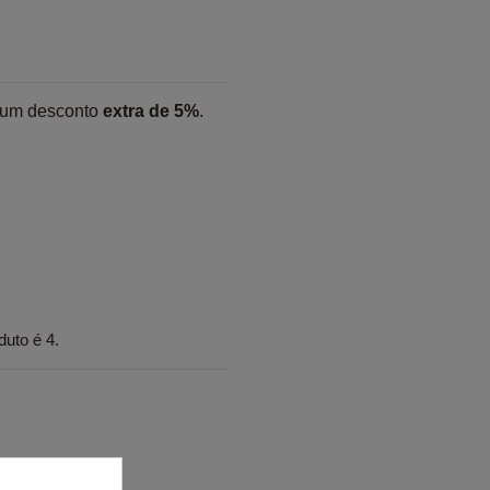
 um desconto
extra de 5%
.
uto é 4.