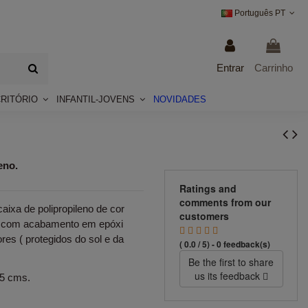
Português PT
Entrar
Carrinho
CRITÓRIO
INFANTIL-JOVENS
NOVIDADES
eno.
Ratings and
comments from our
aixa de polipropileno de cor
customers
as com acabamento em epóxi
res ( protegidos do sol e da
( 0.0 / 5) - 0 feedback(s)
Be the first to share
us its feedback
55 cms.