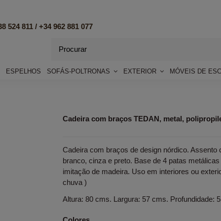
8 524 811 /
+34 962 881 077
ESPELHOS
SOFÁS-POLTRONAS
EXTERIOR
MÓVEIS DE ES
Cadeira com braços TEDAN, metal, polipropil
Cadeira com braços de design nórdico. Assento c
branco, cinza e preto. Base de 4 patas metálic
imitação de madeira. Uso em interiores ou exterio
chuva )
Altura: 80 cms. Largura: 57 cms. Profundidade: 
Colores