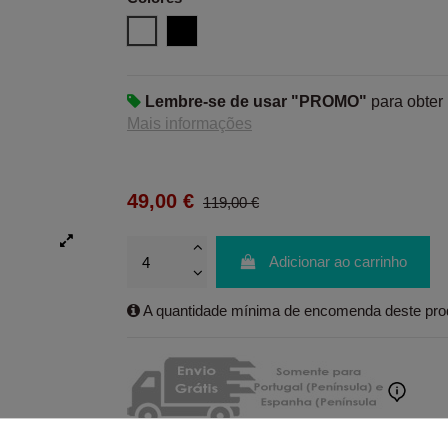
Blanco
Negro
Lembre-se de usar "PROMO"
para obter
Mais informações
49,00 €
119,00 €
Adicionar ao carrinho
A quantidade mínima de encomenda deste prod