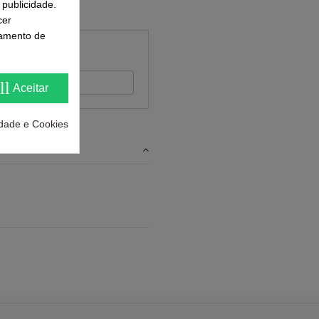
 publicidade.
cer
samento de
 feedback
ll
Aceitar
cidade e Cookies