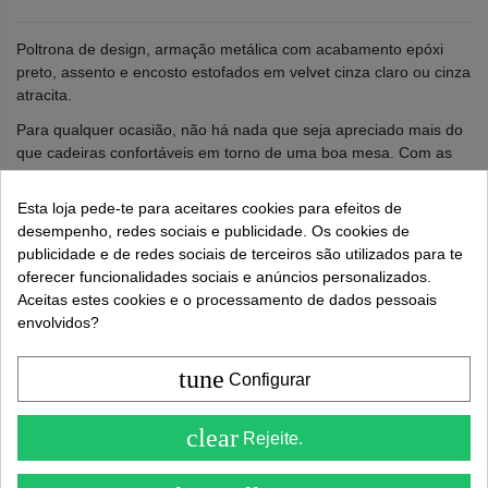
Poltrona de design, armação metálica com acabamento epóxi
preto, assento e encosto estofados em velvet
cinza claro
ou cinza
atracita.
Para qualquer ocasião, não há nada que seja apreciado mais do
que cadeiras confortáveis em torno de uma boa mesa. Com as
cadeiras ROLAN, além de adicionar estilo e marcar tendência na
sua sala de jantar, você tem esse conforto que espera das longas
Esta loja pede-te para aceitares cookies para efeitos de
mesas.
desempenho, redes sociais e publicidade. Os cookies de
publicidade e de redes sociais de terceiros são utilizados para te
Largura: 60.5 cms. Fundo: 52 cms. Altura total: 83,5 cms.
oferecer funcionalidades sociais e anúncios personalizados.
Altura do assento: 48 cms.
Aceitas estes cookies e o processamento de dados pessoais
envolvidos?
Lembre-se de usar "PROMO"
para obter um desconto
extra de 5%
.
Mais informações
tune
Configurar
4.6
clear
Rejeite.
( On 5 )
97,00 €
229,00 €