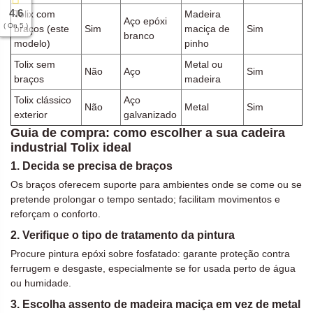
4.6
Tolix com
Madeira
Aço epóxi
( On 5 )
braços (este
Sim
maciça de
Sim
branco
modelo)
pinho
Tolix sem
Metal ou
Não
Aço
Sim
braços
madeira
Tolix clássico
Aço
Não
Metal
Sim
exterior
galvanizado
Guia de compra: como escolher a sua cadeira
industrial Tolix ideal
1. Decida se precisa de braços
Os braços oferecem suporte para ambientes onde se come ou se
pretende prolongar o tempo sentado; facilitam movimentos e
reforçam o conforto.
2. Verifique o tipo de tratamento da pintura
Procure pintura epóxi sobre fosfatado: garante proteção contra
ferrugem e desgaste, especialmente se for usada perto de água
ou humidade.
3. Escolha assento de madeira maciça em vez de metal