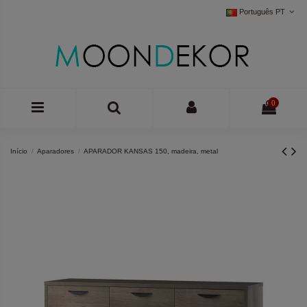
Português PT
0
Início
Aparadores
APARADOR KANSAS 150, madeira, metal